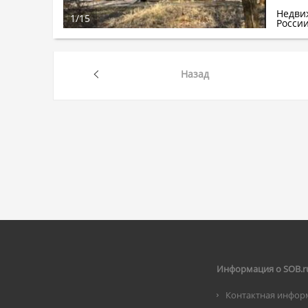
Недви
1
/
15
Росси
Назад
Информация о SOB.r
Контактная инфор