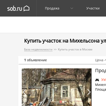
Продажа
Участки
Купить участок на Михельсона ул.,
База недвижимости
Купить участок в Москве
1
объявление
Цена
Прод
Ух
Михел
Площад