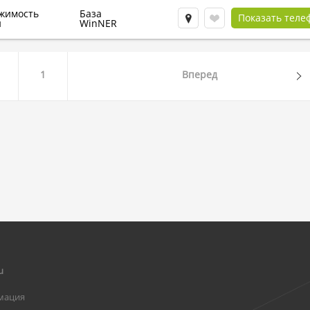
жимость
База
Показать теле
и
WinNER
1
Вперед
u
мация