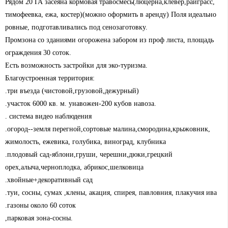
Рядом 20 ГА засеяна кормовая травосмесь(люцерна,клевер,райграсс,
тимофеевка, ежа, костер)(можно оформить в аренду) Поля идеально
ровные, подготавливались под сенозаготовку.
Промзона со зданиями огорожена забором из проф листа, площадь
ограждения 30 соток.
Есть возможность застройки для эко-туризма.
Благоустроенная территория:
.три въезда (чистовой,грузовой,дежурный)
.участок 6000 кв. м. унавожен-200 кубов навоза.
. система видео наблюдения
.огород--земля перегной,сортовые малина,смородина,крыжовник,
жимолость, ежевика, голубика, виноград, клубника
.плодовый сад-яблони,груши, черешни,дюки,грецкий
орех,алыча,черноплодка, абрикос,шелковица
.хвойные+декоративный сад
.туи, сосны, сумах ,клены, акация, спирея, павловния, плакучия ива
.газоны около 60 соток
,парковая зона-сосны.