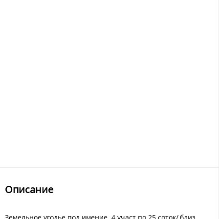
Описание
Земельное угодье под имение. 4 участ по 25 соток/,близ