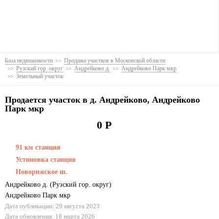
База недвижимости
Продажа участков в Московской области
Рузский гор. округ
Андрейково д.
Андрейково Парк мкр
Земельный участок
Продается участок в д. Андрейково, Андрейково
Парк мкр
0 Р
91 км станция
Устиновка станция
Новорижское ш.
Андрейково д.
(
Рузский гор. округ
)
Андрейково Парк мкр
Дата публикации: 29 августа 2023
Дата обновления: 18 марта 2026