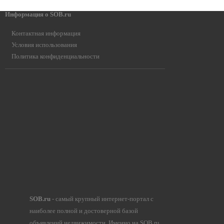
Информация о SOB.ru
Контактная информация
Условия использования
Политика конфиденциальности
SOB.ru
- самый крупный интернет-портал с
наиболее полной и достоверной базой
объявлений недвижимости. Именно на SOB.ru