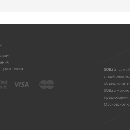
u
мация
вания
нциальности
SOB.ru
- самый
с наиболее по
объявлений н
SOB.ru можно 
предложения 
Московской о