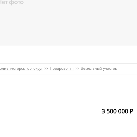
олнечногорск гор. округ
Поварово пгт
Земельный участок
3 500 000 Р