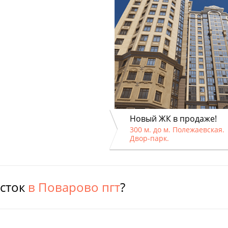
Новый ЖК в продаже!
300 м. до м. Полежаевская.
Двор-парк.
асток
в Поварово пгт
?