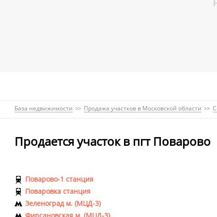
База недвижимости
Продажа участков в Московской области
С
Продается участок в пгт Поварово
Поварово-1 станция
Поваровка станция
Зеленоград м. (МЦД-3)
Фирсановская м. (МЦД-3)