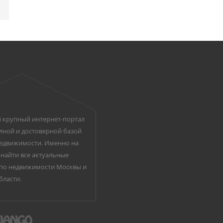
 крупный интернет-портал
лной и достоверной базой
едвижимости. Именно на
найти все актуальные
по недвижимости Москвы и
бласти.