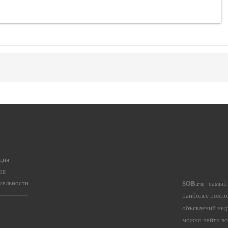
ция
ия
иальности
SOB.ru
- самый
наиболее полно
объявлений нед
можно найти вс