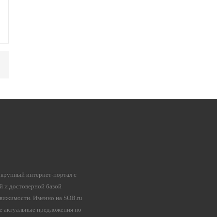
 крупный интернет-портал с
й и достоверной базой
вижимости. Именно на SOB.ru
е актуальные предложения по