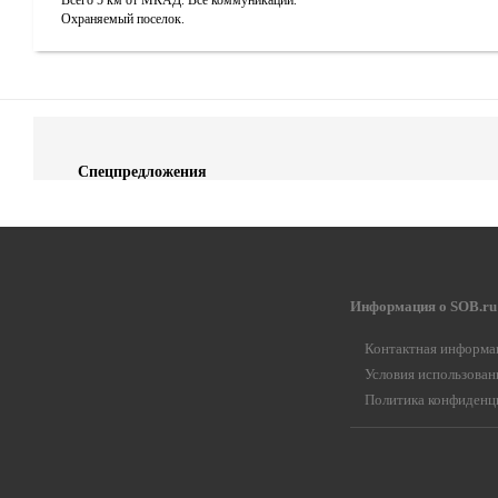
Всего 5 км от МКАД. Все коммуникации.
Охраняемый поселок.
Спецпредложения
Информация о SOB.ru
Контактная информа
Условия использован
Политика конфиденц