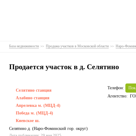
База недвижимости
Продажа участков в Московской области
Наро-Фоминс
Продается участок в д. Селятино
Телефон:
Пок
Селятино станция
Агентство: Г
Алабино станция
Апрелевка м. (МЦД-4)
Победа м. (МЦД-4)
Киевское ш.
Селятино д.
(
Наро-Фоминский гор. округ
)
Дата публикации: 29 мая 2025