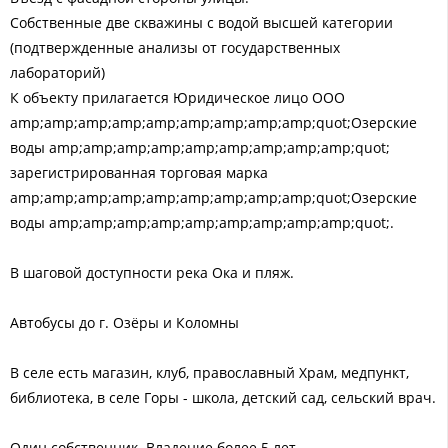
Собственные две скважины с водой высшей категории
(подтвержденные анализы от государственных
лабораторий)
К объекту прилагается Юридическое лицо ООО
amp;amp;amp;amp;amp;amp;amp;amp;amp;quot;Озерские
воды amp;amp;amp;amp;amp;amp;amp;amp;amp;quot;
зарегистрированная торговая марка
amp;amp;amp;amp;amp;amp;amp;amp;amp;quot;Озерские
воды amp;amp;amp;amp;amp;amp;amp;amp;amp;quot;.
В шаговой доступности река Ока и пляж.
Автобусы до г. Озёры и Коломны
В селе есть магазин, клуб, православный Храм, медпункт,
библиотека, в селе Горы - школа, детский сад, сельский врач.
Один собственник. Владение более 5 лет.