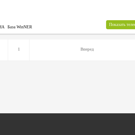
Показать тел
НА
База WinNER
1
Вперед