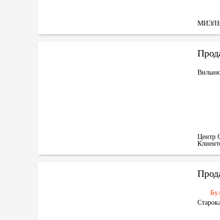
МИЭЛ
Вильню
Центр 
Клиен
Бу
Старока