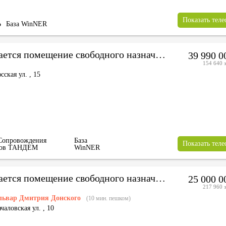
Показать тел
Ь
База WinNER
Продается помещение свободного назначения
39 990 
154 640 з
сская ул.
,
15
Сопровождения
База
Показать тел
тов ТАНДЕМ
WinNER
Продается помещение свободного назначения
25 000 
217 960 з
львар Дмитрия Донского
(10 мин. пешком)
чаловская ул.
,
10