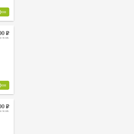
ефон
000
Р
а м.кв.
ефон
000
Р
а м.кв.