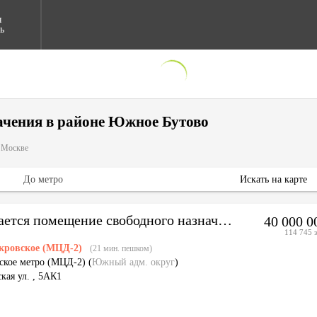
я
ь
ачения в районе Южное Бутово
в Москве
До метро
Искать на карте
Продается помещение свободного назначения
40 000 
114 745 з
кровское (МЦД-2)
(21 мин. пешком)
ское метро (МЦД-2)
(
Южный адм. округ
)
кая ул. , 5АК1