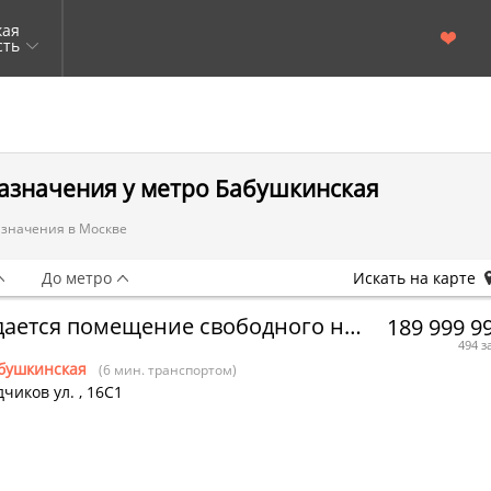
кая
сть
азначения у метро Бабушкинская
азначения в Москве
До метро
Искать на карте
Продается помещение свободного назначения
189 999 9
494 з
бушкинская
(6 мин. транспортом)
чиков ул.
,
16С1