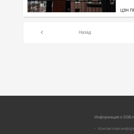
1
/
6
ЦЗН П
Назад
Информация о SOB.r
Контактная инфор