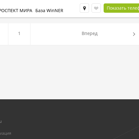
Показать теле
РОСПЕКТ МИРА
База WinNER
1
Вперед
u
мация