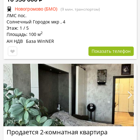
Новогромово (БМО)
(9 мин. транспортом)
ЛМС пос.
Солнечный Городок мкр
,
4
Этаж: 1 / 5
2
Площадь: 100 м
АН НДВ
База WinNER
Показать телефон
1
/
32
Продается 2-комнатная квартира