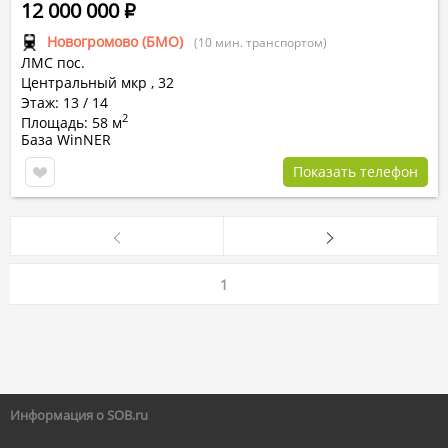
12 000 000
Р
Новогромово (БМО)
(10 мин. транспортом)
ЛМС пос.
Центральный мкр
,
32
Этаж: 13 / 14
2
Площадь: 58 м
База WinNER
Показать телефон
1
Информация о SOB.ru