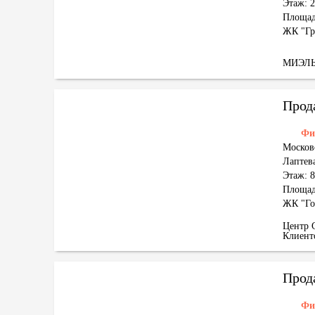
Этаж: 2
Площад
ЖК "Гр
МИЭЛ
Прод
Фи
Москов
Лаптева
Этаж: 8
Площад
ЖК "Го
Центр 
Клиен
Прод
Фи