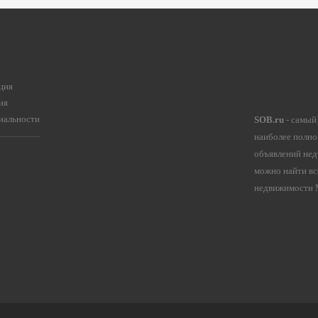
ция
ия
иальности
SOB.ru
- самый
наиболее полно
объявлений нед
можно найти вс
недвижимости М