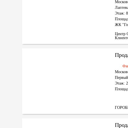
Москов
Лаптева
Этаж: 8
Площад
ЖК "Го
Центр 
Клиен
Прод
Фи
Москов
Первый
Этаж: 2
Площад
ГОРО
Прод