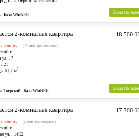
род-парк Первый Московский"
Показать тел
Ь
База WinNER
ается 2-комнатная квартира
18 500 
латов луг
(15 мин. транспортом)
ский г.
 ул.
,
7
 / 21
2
ь: 51,7 м
Показать тел
а Тверской
База WinNER
ается 2-комнатная квартира
17 300 
латов луг
(4 мин. транспортом)
ский г.
ая ул.
,
14К2