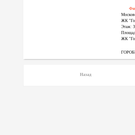
Фи
Москов
ЖК "Го
Этаж: 3
Площад
ЖК "Го
ГОРО
Назад