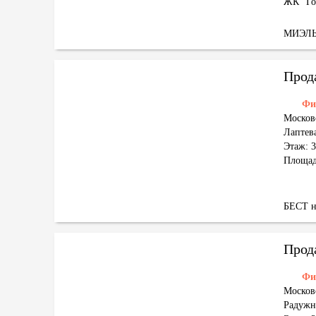
ЖК "Го
МИЭЛ
Прод
Фи
Москов
Лаптева
Этаж: 3
Площад
БЕСТ н
Прод
Фи
Москов
Радужн