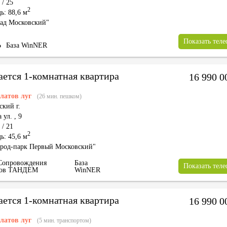
 / 25
2
ь: 88,6 м
ад Московский"
Показать тел
Ь
База WinNER
ается 1-комнатная квартира
16 990 
латов луг
(26 мин. пешком)
ский г.
 ул.
,
9
 / 21
2
ь: 45,6 м
род-парк Первый Московский"
Сопровождения
База
Показать тел
тов ТАНДЕМ
WinNER
ается 1-комнатная квартира
16 990 
латов луг
(5 мин. транспортом)