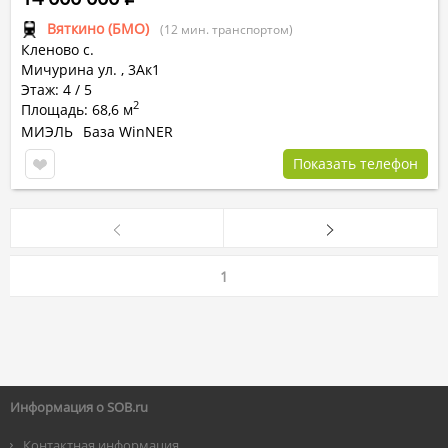
Вяткино (БМО)
(12 мин. транспортом)
Кленово с.
Мичурина ул.
,
3Ак1
Этаж: 4 / 5
2
Площадь: 68,6 м
МИЭЛЬ
База WinNER
Показать телефон
1
Информация о SOB.ru
Контактная информация