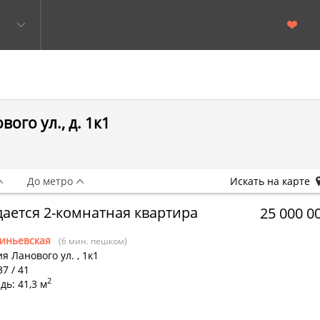
ого ул., д. 1к1
До метро
Искать на карте
ается 2-комнатная квартира
25 000 0
иньевская
(6 мин. пешком)
я Ланового ул.
,
1к1
37 / 41
2
ь: 41,3 м