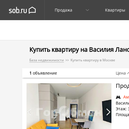
Продажа
Квартиры
Купить квартиру на Василия Ланов
База недвижимости
Купить квартиру в Москве
1
объявление
Цена
Прод
Ам
Васили
Этаж: 
Площад