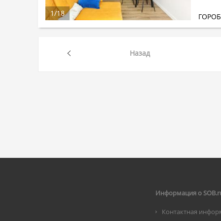
1
/
18
ГОРО
Назад
Информация о SOB.r
Контактная инфор