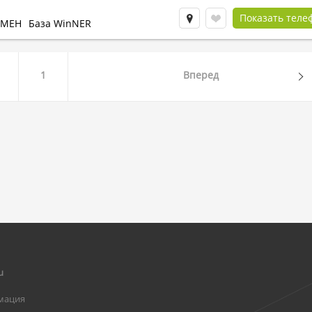
Показать теле
БМЕН
База WinNER
1
Вперед
u
мация