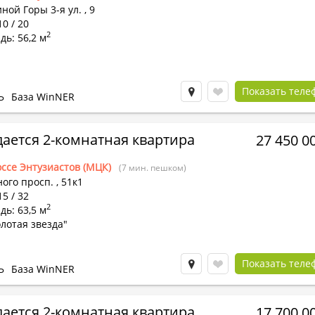
ной Горы 3-я ул.
,
9
10 / 20
2
ь: 56,2 м
Показать теле
Ь
База WinNER
ается 2-комнатная квартира
27 450 0
ссе Энтузиастов (МЦК)
(7 мин. пешком)
ого просп.
,
51к1
15 / 32
2
ь: 63,5 м
лотая звезда"
Показать теле
Ь
База WinNER
ается 2-комнатная квартира
17 700 0