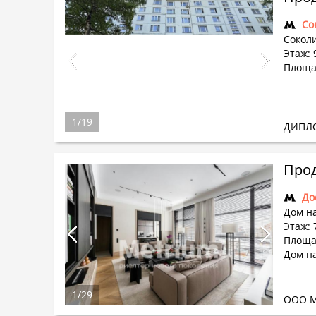
Со
Соколи
Этаж: 9
Площад
1
/
19
ДИПЛ
Прод
До
Дом на
Этаж: 
Площад
Дом на
1
/
29
ООО М