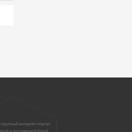
 крупный интернет-портал
лной и достоверной базой