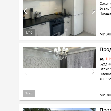
Соколи
Этаж: 
Площад
1
/
40
МИЭЛ
Прод
Шо
Буденн
Этаж: 
Площад
ЖК "Зо
1
/
28
МИЭЛ
Прод