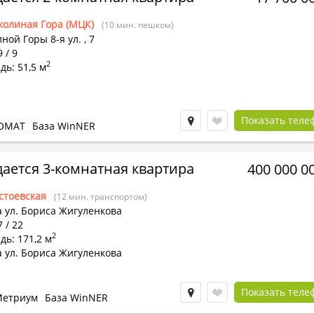
колиная Гора (МЦК)
(10 мин. пешком)
ной Горы 8-я ул.
,
7
 / 9
2
ь: 51,5 м
Показать теле
ОМАТ
База WinNER
ается 3-комнатная квартира
400 000 0
стоевская
(12 мин. транспортом)
 ул. Бориса Жигуленкова
7 / 22
2
ь: 171,2 м
 ул. Бориса Жигуленкова
Показать теле
етриум
База WinNER