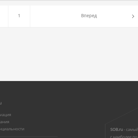
1
Вперед
u
мация
вания
нциальности
SOB.ru
- самый
с наиболее по