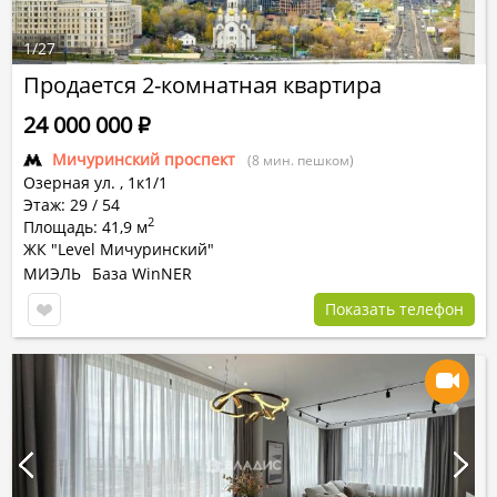
1
/
27
Продается 2-комнатная квартира
24 000 000
Р
Мичуринский проспект
(8 мин. пешком)
Озерная ул.
,
1к1/1
Этаж: 29 / 54
2
Площадь: 41,9 м
ЖК "Level Мичуринский"
МИЭЛЬ
База WinNER
Показать телефон