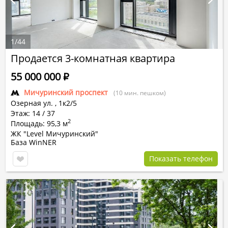
1
/
44
Продается 3-комнатная квартира
55 000 000
Р
Мичуринский проспект
(10 мин. пешком)
Озерная ул.
,
1к2/5
Этаж: 14 / 37
2
Площадь: 95,3 м
ЖК "Level Мичуринский"
База WinNER
Показать телефон