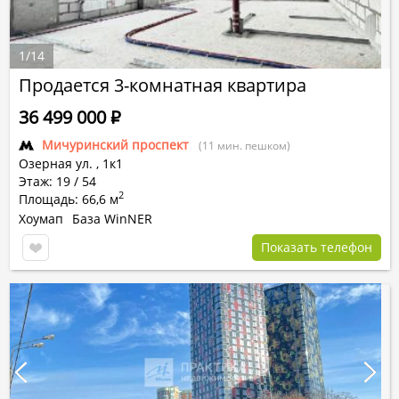
1
/
14
Продается 3-комнатная квартира
36 499 000
Р
Мичуринский проспект
(11 мин. пешком)
Озерная ул.
,
1к1
Этаж: 19 / 54
2
Площадь: 66,6 м
Хоумап
База WinNER
Показать телефон