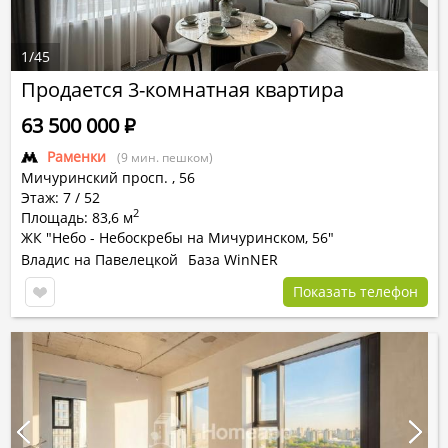
1
/
45
Продается 3-комнатная квартира
63 500 000
Р
Раменки
(9 мин. пешком)
Мичуринский просп.
,
56
Этаж: 7 / 52
2
Площадь: 83,6 м
ЖК "Небо - Небоскребы на Мичуринском, 56"
Владис на Павелецкой
База WinNER
Показать телефон