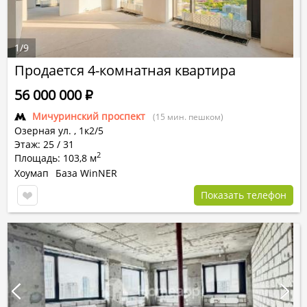
1
/
9
Продается 4-комнатная квартира
56 000 000
Р
Мичуринский проспект
(15 мин. пешком)
Озерная ул.
,
1к2/5
Этаж: 25 / 31
2
Площадь: 103,8 м
Хоумап
База WinNER
Показать телефон