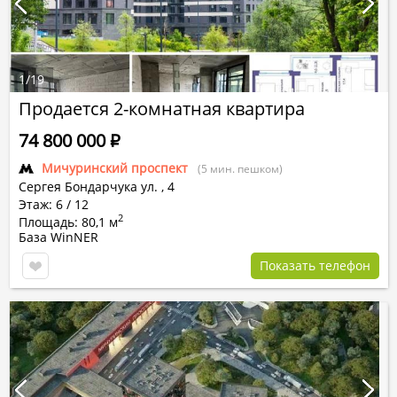
1
/
19
Продается 2-комнатная квартира
74 800 000
Р
Мичуринский проспект
(5 мин. пешком)
Сергея Бондарчука ул.
,
4
Этаж: 6 / 12
2
Площадь: 80,1 м
База WinNER
Показать телефон