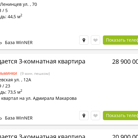
Ленинцев ул.
,
70
 / 5
2
ь: 44,5 м
Показать теле
Ь
База WinNER
ается 3-комнатная квартира
28 900 0
зьминки
(9 мин. пешком)
вская ул.
,
12А
9 / 23
2
ь: 73,5 м
 квартал на ул. Адмирала Макарова
Показать теле
Ь
База WinNER
ается 3-комнатная квартира
20 900 0