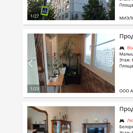
Площад
1
/
27
МИЭЛ
Прод
Во
Малыш
Этаж: 
Площа
1
/
23
ООО А
Прод
Лю
Белоре
Этаж: 