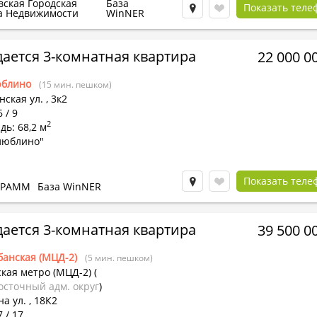
вская Городская
База
Показать теле
а Недвижимости
WinNER
ается 3-комнатная квартира
22 000 0
блино
(15 мин. пешком)
ская ул.
,
3к2
 / 9
2
ь: 68,2 м
люблино"
Показать теле
КРАММ
База WinNER
ается 3-комнатная квартира
39 500 0
банская (МЦД-2)
(5 мин. пешком)
кая метро (МЦД-2)
(
осточный адм. округ
)
а ул. , 18К2
7 / 17