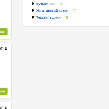
Кузьминки
19
Нагатинский затон
17
Текстильщики
16
фон
00
Р
фон
00
Р