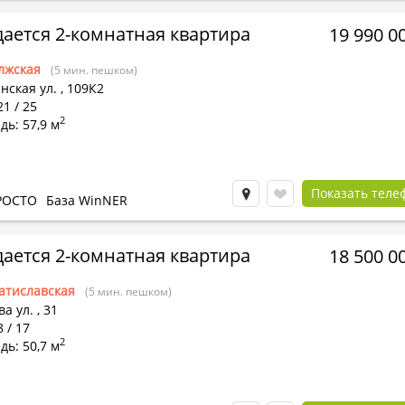
ается 2-комнатная квартира
19 990 0
лжская
(5 мин. пешком)
нская ул.
,
109К2
21 / 25
2
ь: 57,9 м
Показать теле
РОСТО
База WinNER
ается 2-комнатная квартира
18 500 0
атиславская
(5 мин. пешком)
а ул.
,
31
8 / 17
2
ь: 50,7 м