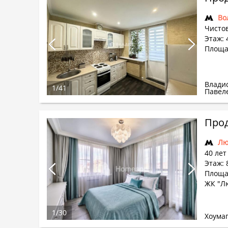
Во
Чистов
Этаж: 
Площа
Влади
1
/
41
Павел
Прод
Лю
40 лет
Этаж: 
Площад
ЖК "Л
1
/
30
Хоума