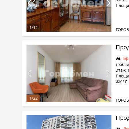
Площад
1
/
12
ГОРО
Прод
Бр
Любли
Этаж: 
Площад
ЖК "Л
1
/
22
ГОРО
Прод
Лю