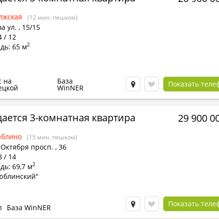
лжская
(12 мин. пешком)
а ул.
,
15/15
4 / 12
2
дь: 65 м
с на
База
Показать теле
ецкой
WinNER
ается 3-комнатная квартира
29 900 0
блино
(15 мин. пешком)
 Октября просп.
,
36
8 / 14
2
ь: 69,7 м
юблинский"
Показать теле
п
База WinNER