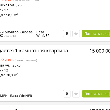
(10 мин. пешком)
ская ул.
,
20
7 / 17
2
ь: 58,1 м
ый риэлтор Клюева
База
Показать теле
 Юрьевна
WinNER
ается 1-комнатная квартира
15 000 0
блино
(5 мин. пешком)
ва ул.
,
25К3
5 / 12
2
ь: 38,8 м
Показать теле
БМЕН
База WinNER