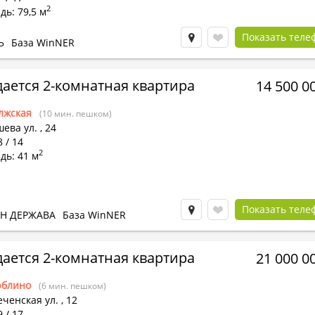
2
ь: 79,5 м
Показать теле
Ь
База WinNER
ается 2-комнатная квартира
14 500 0
лжская
(10 мин. пешком)
ева ул.
,
24
8 / 14
2
дь: 41 м
Показать теле
Н ДЕРЖАВА
База WinNER
ается 2-комнатная квартира
21 000 0
блино
(6 мин. пешком)
ченская ул.
,
12
9 / 17