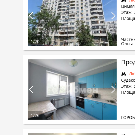
Цимлян
Этаж: 
Площад
Частн
1
/
20
Ольга
Прод
Лю
Судако
Этаж: 
Площад
1
/
26
ГОРО