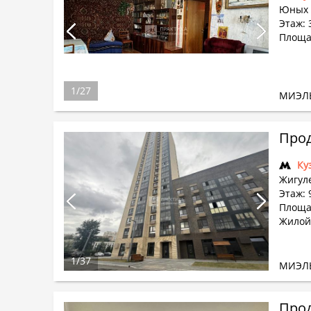
Юных 
Этаж: 3
Площад
1
/
27
МИЭЛ
Прод
Ку
Жигуле
Этаж: 
Площад
Жилой
1
/
37
МИЭЛ
Прод