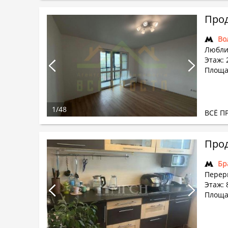
Прод
Во
Любли
Этаж: 
Площад
1
/
48
ВСЁ П
Прод
Бр
Перерв
Этаж: 
Площад