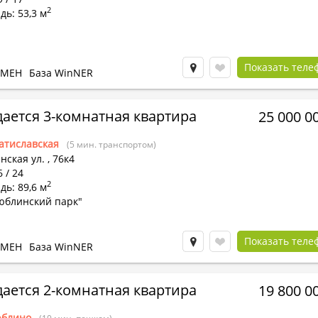
2
ь: 53,3 м
Показать теле
БМЕН
База WinNER
ается 3-комнатная квартира
25 000 0
атиславская
(5 мин. транспортом)
нская ул.
,
76к4
6 / 24
2
ь: 89,6 м
юблинский парк"
Показать теле
БМЕН
База WinNER
ается 2-комнатная квартира
19 800 0
блино