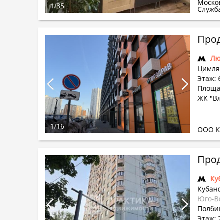
Моско
1
/
35
Служб
Прод
Лю
Цимлян
Этаж: 6
Площад
ЖК "В
1
/
16
ООО 
Прод
Ку
Кубанс
Юго-В
Полбин
Этаж: 