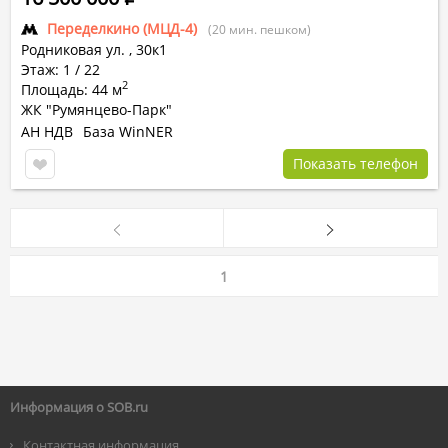
Переделкино (МЦД-4)
(20 мин. пешком)
Родниковая ул.
,
30к1
Этаж: 1 / 22
2
Площадь: 44 м
ЖК "Румянцево-Парк"
АН НДВ
База WinNER
Показать телефон
1
Информация о SOB.ru
Контактная информация