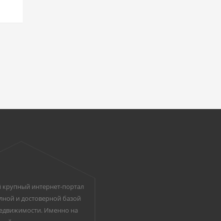
 крупный интернет-портал
лной и достоверной базой
едвижимости. Именно на