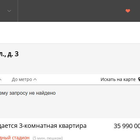
, д. 3
До метро
Искать на карте
ается 3-комнатная квартира
35 990 0
дный стадион
(5 мин. пешком)