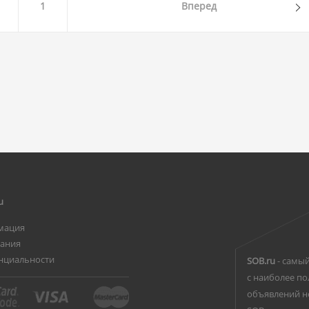
1
Вперед
u
мация
вания
нциальности
SOB.ru
- самый
с наиболее по
объявлений н