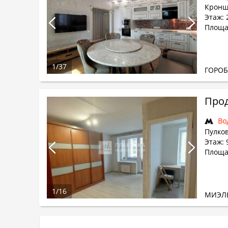
Кронш
Этаж: 
Площа
1
/
37
ГОРО
Прод
Во
Пулков
Этаж: 9
Площад
1
/
16
МИЭЛ