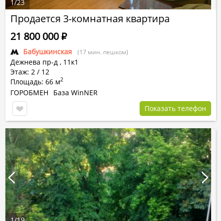
1
/
23
Продается 3-комнатная квартира
21 800 000
Р
Бабушкинская
(17 мин. пешком)
Дежнева пр-д
,
11к1
Этаж: 2 / 12
2
Площадь: 66 м
ГОРОБМЕН
База WinNER
Показать телефон
1
/
19