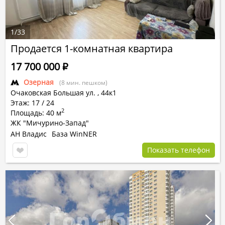
1
/
33
Продается 1-комнатная квартира
17 700 000
Р
Озерная
(8 мин. пешком)
Очаковская Большая ул.
,
44к1
Этаж: 17 / 24
2
Площадь: 40 м
ЖК "Мичурино-Запад"
АН Владис
База WinNER
Показать телефон