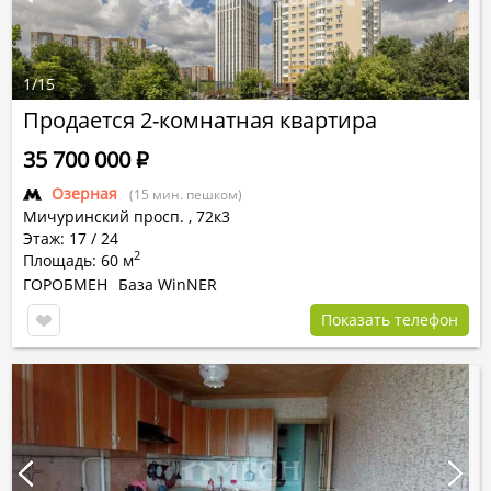
1
/
15
Продается 2-комнатная квартира
35 700 000
Р
Озерная
(15 мин. пешком)
Мичуринский просп.
,
72к3
Этаж: 17 / 24
2
Площадь: 60 м
ГОРОБМЕН
База WinNER
Показать телефон