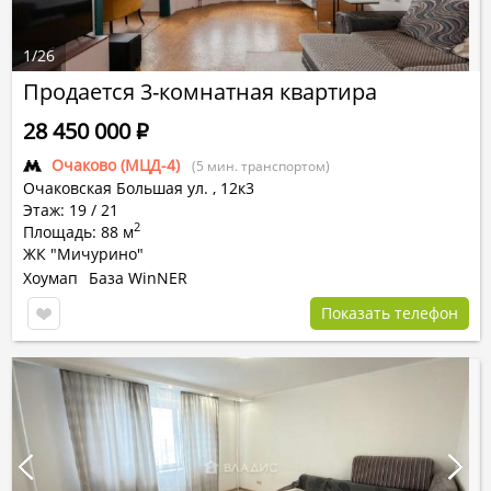
1
/
26
Продается 3-комнатная квартира
28 450 000
Р
Очаково (МЦД-4)
(5 мин. транспортом)
Очаковская Большая ул.
,
12к3
Этаж: 19 / 21
2
Площадь: 88 м
ЖК "Мичурино"
Хоумап
База WinNER
Показать телефон