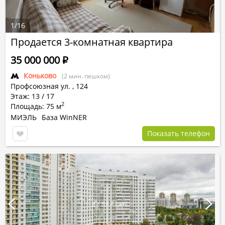
1
/
16
Продается 3-комнатная квартира
35 000 000
Р
Коньково
(2 мин. пешком)
Профсоюзная ул.
,
124
Этаж: 13 / 17
2
Площадь: 75 м
МИЭЛЬ
База WinNER
Показать телефон