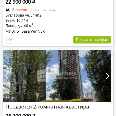
22 900 000
Р
Беляево
(12 мин. пешком)
Бутлерова ул.
,
14К2
Этаж: 10 / 14
2
Площадь: 46 м
МИЭЛЬ
База WinNER
Показать телефон
1
/
19
Продается 2-комнатная квартира
26 700 000
Р