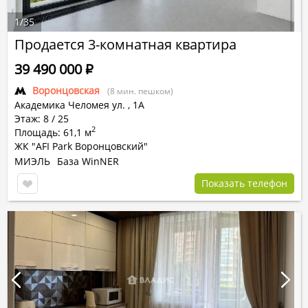
1
/
35
Продается 3-комнатная квартира
39 490 000
Р
Воронцовская
(8 мин. пешком)
Академика Челомея ул.
,
1А
Этаж: 8 / 25
2
Площадь: 61,1 м
ЖК "AFI Park Воронцовский"
МИЭЛЬ
База WinNER
Показать телефон