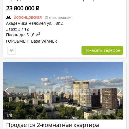
23 800 000
Р
Воронцовская
(8 мин. пешком)
Академика Челомея ул.
,
8К2
Этаж: 3 / 12
2
Площадь: 51,6 м
ГОРОБМЕН
База WinNER
Показать телефон
1
/
8
Продается 2-комнатная квартира