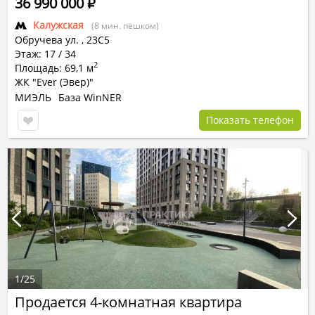
36 990 000
Р
Калужская
(8 мин. пешком)
Обручева ул.
,
23С5
Этаж: 17 / 34
2
Площадь: 69,1 м
ЖК "Ever (Эвер)"
МИЭЛЬ
База WinNER
Показать телефон
1
/
25
Продается 4-комнатная квартира