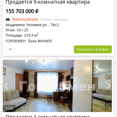
Продается 9-комнатная квартира
155 703 000
Р
Воронцовская
(10 мин. пешком)
Академика Челомея ул.
,
7Ас2
Этаж: 16 / 25
2
Площадь: 219,3 м
ГОРОБМЕН
База WinNER
Показать телефон
1
/
20
Продается 4-комнатная квартира