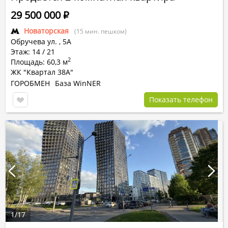
29 500 000
Р
Новаторская
(15 мин. пешком)
Обручева ул.
,
5А
Этаж: 14 / 21
2
Площадь: 60,3 м
ЖК "Квартал 38А"
ГОРОБМЕН
База WinNER
Показать телефон
1
/
17