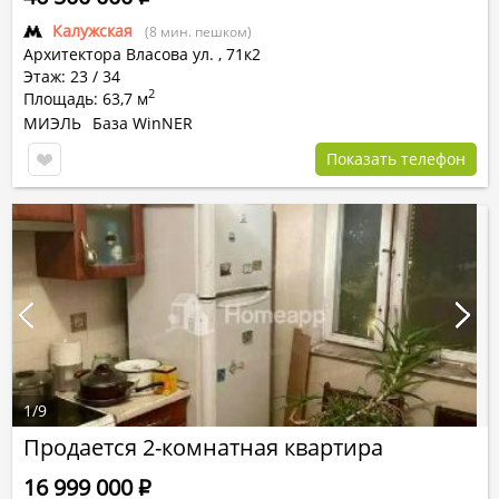
Калужская
(8 мин. пешком)
Архитектора Власова ул.
,
71к2
Этаж: 23 / 34
2
Площадь: 63,7 м
МИЭЛЬ
База WinNER
Показать телефон
1
/
9
Продается 2-комнатная квартира
16 999 000
Р