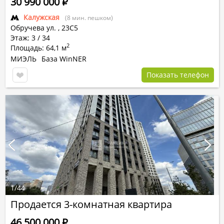
30 990 000
Р
Калужская
(8 мин. пешком)
Обручева ул.
,
23С5
Этаж: 3 / 34
2
Площадь: 64,1 м
МИЭЛЬ
База WinNER
Показать телефон
1
/
44
Продается 3-комнатная квартира
46 500 000
Р