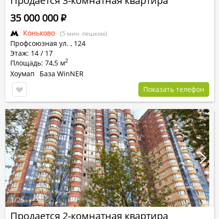
Продается 3-комнатная квартира
35 000 000
Р
Коньково
(5 мин. пешком)
Профсоюзная ул.
,
124
Этаж: 14 / 17
2
Площадь: 74,5 м
Хоумап
База WinNER
Показать телефон
1
/
25
Продается 2-комнатная квартира