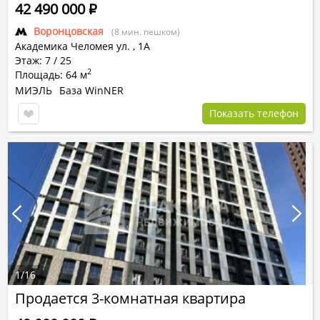
42 490 000
Р
Воронцовская
(8 мин. пешком)
Академика Челомея ул.
,
1А
Этаж: 7 / 25
2
Площадь: 64 м
МИЭЛЬ
База WinNER
Показать телефон
1
/
16
Продается 3-комнатная квартира