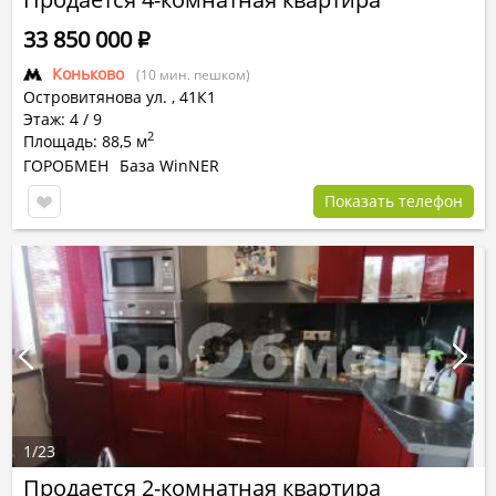
33 850 000
Р
Коньково
(10 мин. пешком)
Островитянова ул.
,
41К1
Этаж: 4 / 9
2
Площадь: 88,5 м
ГОРОБМЕН
База WinNER
Показать телефон
1
/
23
Продается 2-комнатная квартира