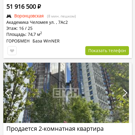
51 916 500
Р
Воронцовская
(8 мин. пешком)
Академика Челомея ул.
,
7Ас2
Этаж: 16 / 25
2
Площадь: 74,7 м
ГОРОБМЕН
База WinNER
Показать телефон
1
/
12
Продается 2-комнатная квартира