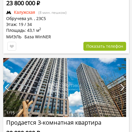
23 800 000
Р
Калужская
(8 мин. пешком)
Обручева ул.
,
23С5
Этаж: 19 / 34
2
Площадь: 43,1 м
МИЭЛЬ
База WinNER
Показать телефон
1
/
15
Продается 3-комнатная квартира