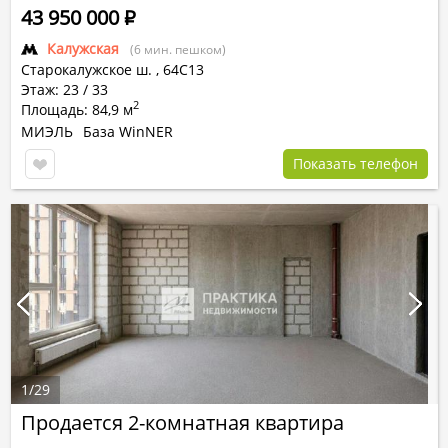
43 950 000
Р
Калужская
(6 мин. пешком)
Старокалужское ш.
,
64С13
Этаж: 23 / 33
2
Площадь: 84,9 м
МИЭЛЬ
База WinNER
Показать телефон
1
/
29
Продается 2-комнатная квартира