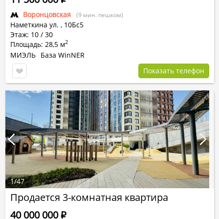
Воронцовская
(9 мин. пешком)
Наметкина ул.
,
10Бс5
Этаж: 10 / 30
2
Площадь: 28,5 м
МИЭЛЬ
База WinNER
Показать телефон
1
/
47
Продается 3-комнатная квартира
40 000 000
Р