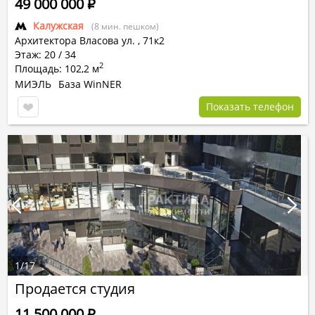
49 000 000
Р
Калужская
(8 мин. пешком)
Архитектора Власова ул.
,
71к2
Этаж: 20 / 34
2
Площадь: 102,2 м
МИЭЛЬ
База WinNER
Показать телефон
1
/
17
Продается студия
11 500 000
Р