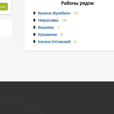
Районы рядом
фон
Выхино-Жулебино
14
Некрасовка
14
Вешняки
7
Кузьминки
5
Косино-Ухтомский
4