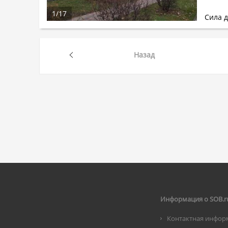
1
/
17
Сила д
Назад
Информация о SOB.r
Контактная инфор