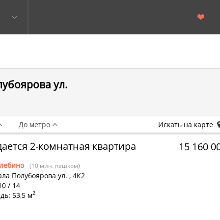
убоярова ул.
До метро
Искать на карте
ается 2-комнатная квартира
15 160 0
лебино
(10 мин. пешком)
ла Полубоярова ул.
,
4К2
10 / 14
2
ь: 53,5 м