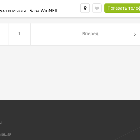
Показать теле
уха и мысли
База WinNER
1
Вперед
u
мация