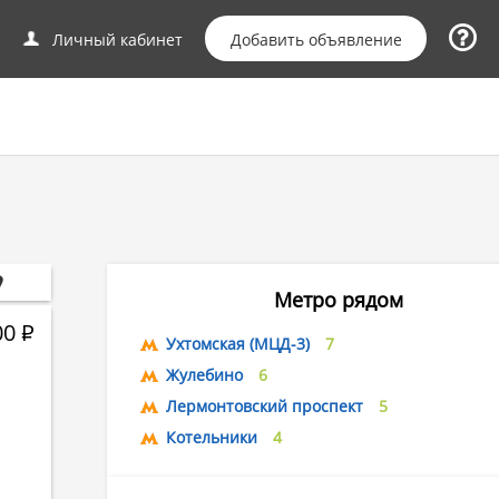
Добавить объявление
Личный кабинет
Метро рядом
00
Р
Ухтомская (МЦД-3)
7
Жулебино
6
Лермонтовский проспект
5
Котельники
4