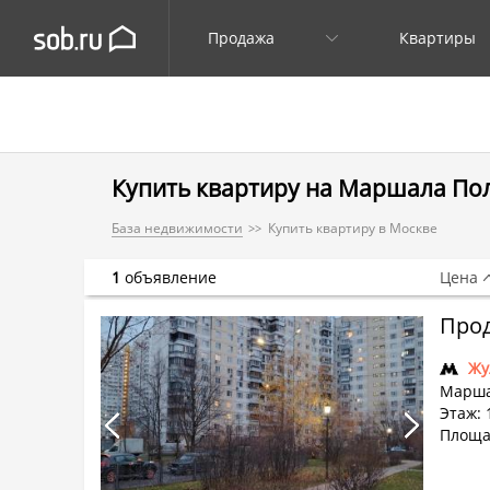
Продажа
Квартиры
Купить квартиру на Маршала Пол
База недвижимости
Купить квартиру в Москве
1
объявление
Цена
Прод
Жу
Марша
Этаж: 
Площад