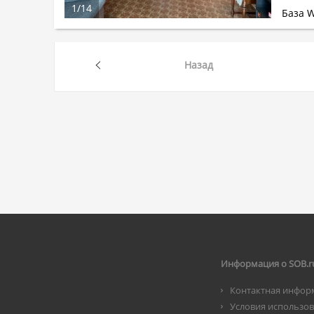
1
/
14
База 
Назад
Информация о SOB.r
Контактная инфор
Условия использо