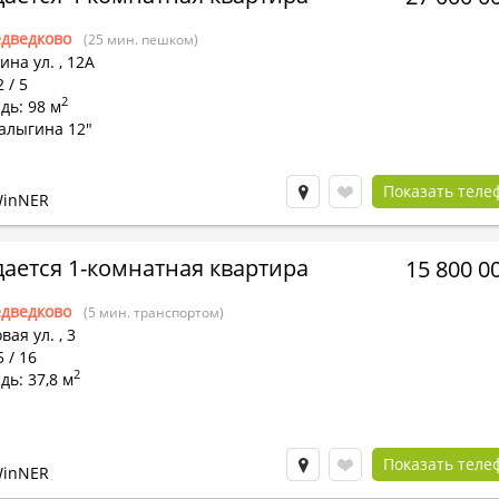
дведково
(25 мин. пешком)
ина ул.
,
12А
 / 5
2
дь: 98 м
алыгина 12"
Показать теле
WinNER
ается 1-комнатная квартира
15 800 0
дведково
(5 мин. транспортом)
вая ул.
,
3
5 / 16
2
ь: 37,8 м
Показать теле
WinNER