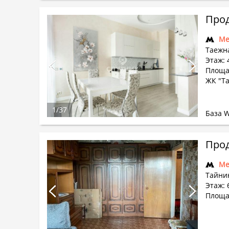
Прод
Ме
Таежна
Этаж: 4
Площа
ЖК "Т
1
/
37
База 
Прод
Ме
Тайнин
Этаж: 6
Площад