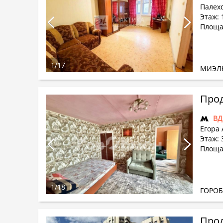
Палехс
Этаж: 
Площа
1
/
17
МИЭЛ
Прод
ВД
Егора 
Этаж: 3
Площа
1
/
18
ГОРО
Прод