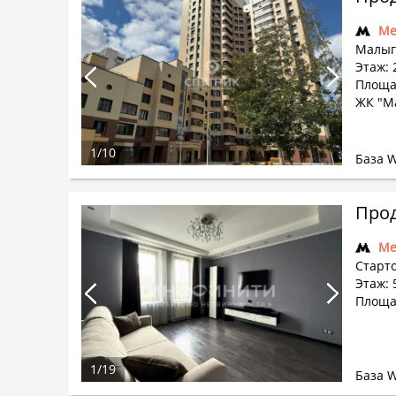
Ме
Малыг
Этаж: 2
Площа
ЖК "М
1
/
10
База 
Прод
Ме
Старто
Этаж: 
Площад
1
/
19
База 