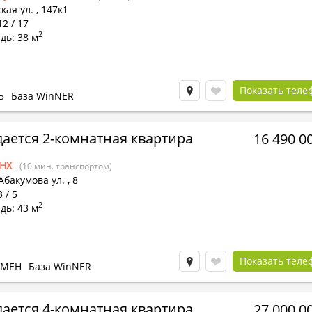
кая ул.
,
147к1
12 / 17
2
дь: 38 м
Показать теле
Ь
База WinNER
ается 2-комнатная квартира
16 490 0
НХ
(10 мин. транспортом)
Абакумова ул.
,
8
 / 5
2
дь: 43 м
Показать теле
БМЕН
База WinNER
ается 4-комнатная квартира
27 000 0