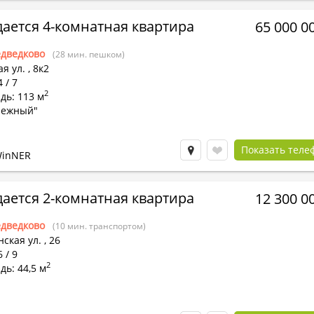
ается 4-комнатная квартира
65 000 0
дведково
(28 мин. пешком)
я ул.
,
8к2
 / 7
2
дь: 113 м
аежный"
Показать теле
WinNER
ается 2-комнатная квартира
12 300 0
дведково
(10 мин. транспортом)
ская ул.
,
26
 / 9
2
ь: 44,5 м