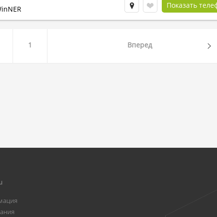
Показать теле
WinNER
1
Вперед
u
мация
вания