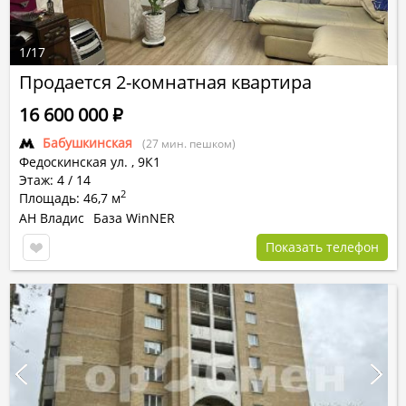
1
/
17
Продается 2-комнатная квартира
16 600 000
Р
Бабушкинская
(27 мин. пешком)
Федоскинская ул.
,
9К1
Этаж: 4 / 14
2
Площадь: 46,7 м
АН Владис
База WinNER
Показать телефон