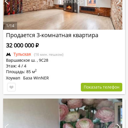
1
/
14
Продается 3-комнатная квартира
32 000 000
Р
Тульская
(16 мин. пешком)
Варшавское ш.
,
9С28
Этаж: 4 / 4
2
Площадь: 85 м
Хоумап
База WinNER
Показать телефон