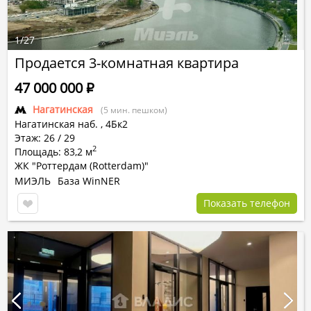
1
/
27
Продается 3-комнатная квартира
47 000 000
Р
Нагатинская
(5 мин. пешком)
Нагатинская наб.
,
4Бк2
Этаж: 26 / 29
2
Площадь: 83,2 м
ЖК "Роттердам (Rotterdam)"
МИЭЛЬ
База WinNER
Показать телефон