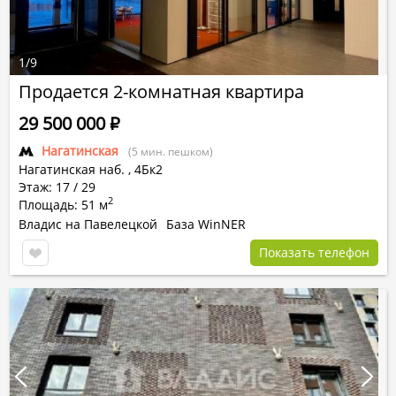
1
/
9
Продается 2-комнатная квартира
29 500 000
Р
Нагатинская
(5 мин. пешком)
Нагатинская наб.
,
4Бк2
Этаж: 17 / 29
2
Площадь: 51 м
Владис на Павелецкой
База WinNER
Показать телефон