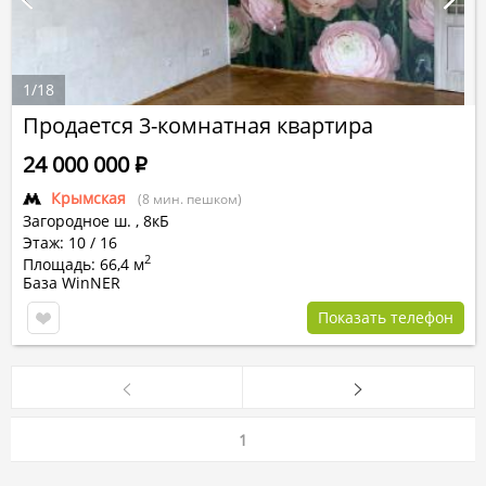
1
/
18
Продается 3-комнатная квартира
24 000 000
Р
Крымская
(8 мин. пешком)
Загородное ш.
,
8кБ
Этаж: 10 / 16
2
Площадь: 66,4 м
База WinNER
Показать телефон
1