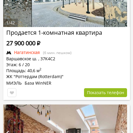
1
/
42
Продается 1-комнатная квартира
27 900 000
Р
Нагатинская
(6 мин. пешком)
Варшавское ш.
,
37К4С2
Этаж: 6 / 20
2
Площадь: 40,6 м
ЖК "Роттердам (Rotterdam)"
МИЭЛЬ
База WinNER
Показать телефон