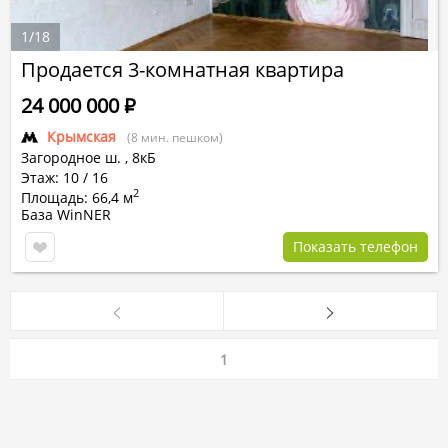
1
/
18
Продается 3-комнатная квартира
24 000 000
Р
Крымская
(8 мин. пешком)
Загородное ш.
,
8кБ
Этаж: 10 / 16
2
Площадь: 66,4 м
База WinNER
Показать телефон
1