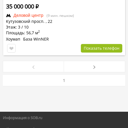
35 000 000
Р
Деловой центр
(9 мин. пешком)
Кутузовский просп.
,
22
Этаж: 3 / 10
2
Площадь: 56,7 м
Хоумап
База WinNER
Показать телефон
1
Информация о SOB.ru