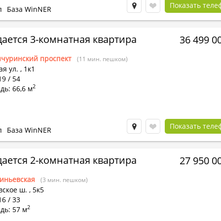
Показать теле
п
База WinNER
ается 3-комнатная квартира
36 499 0
чуринский проспект
(11 мин. пешком)
я ул.
,
1к1
19 / 54
2
ь: 66,6 м
Показать теле
п
База WinNER
ается 2-комнатная квартира
27 950 0
иньевская
(3 мин. пешком)
вское ш.
,
5к5
16 / 33
2
дь: 57 м