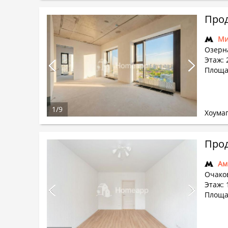
Прод
Ми
Озерна
Этаж: 
Площад
1
/
9
Хоума
Прод
Ам
Очако
Этаж: 
Площад