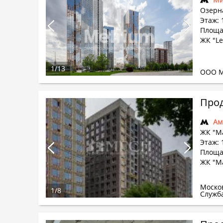
Озерна
Этаж: 
Площад
ЖК "L
1
/
13
ООО М
Прод
Ам
ЖК "М
Этаж: 
Площа
ЖК "М
Моско
1
/
8
Служб