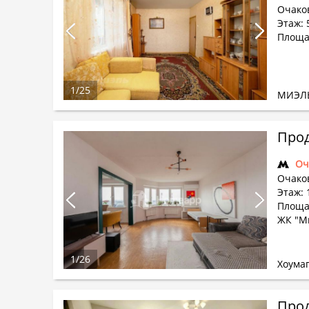
Очако
Этаж: 
Площад
1
/
25
МИЭЛ
Прод
Оч
Очако
Этаж: 
Площа
ЖК "М
1
/
26
Хоума
Прод