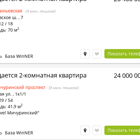
иньевская
(4 мин. пешком)
вское ш.
,
7
12 / 18
2
дь: 70 м
Показать теле
Ь
База WinNER
ается 2-комнатная квартира
24 000 0
чуринский проспект
(8 мин. пешком)
я ул.
,
1к1/1
29 / 54
2
ь: 41,9 м
evel Мичуринский"
Показать теле
Ь
База WinNER