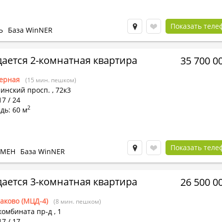
Показать теле
Ь
База WinNER
ается 2-комнатная квартира
35 700 0
ерная
(15 мин. пешком)
инский просп.
,
72к3
17 / 24
2
дь: 60 м
Показать теле
БМЕН
База WinNER
ается 3-комнатная квартира
26 500 0
аково (МЦД-4)
(8 мин. пешком)
комбината пр-д
,
1
17 / 17