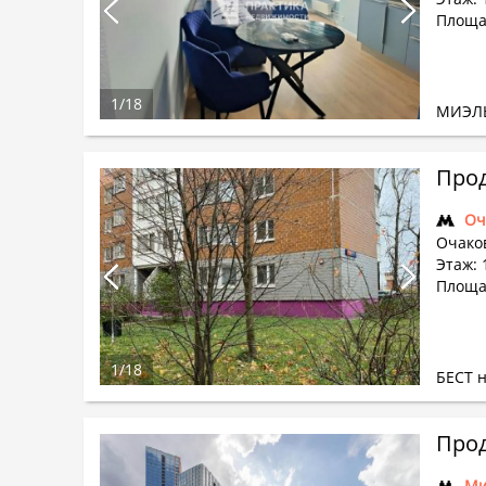
Площа
1
/
18
МИЭЛ
Прод
Оч
Очако
Этаж: 
Площад
1
/
18
БЕСТ 
Прод
Ми