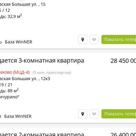
вская Большая ул.
,
15
5 / 12
2
ь: 32,9 м
Показать теле
Ь
База WinNER
ается 3-комнатная квартира
28 450 0
аково (МЦД-4)
(5 мин. транспортом)
вская Большая ул.
,
12к3
19 / 21
2
дь: 88 м
ичурино"
Показать теле
п
База WinNER
ается 2-комнатная квартира
26 400 0