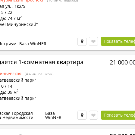
(10 мин. пешком)
я ул.
,
1к2/5
15 / 22
2
ь: 74,7 м
evel Мичуринский"
Показать теле
етриум
База WinNER
ается 1-комнатная квартира
21 000 0
иньевская
(4 мин. пешком)
атвеевский парк"
10 / 14
2
дь: 39 м
атвеевский парк"
вская Городская
База
Показать теле
а Недвижимости
WinNER