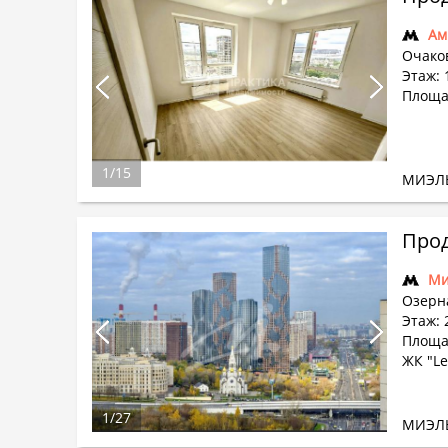
Ам
Очако
Этаж: 
Площа
1
/
15
МИЭЛ
Прод
Ми
Озерна
Этаж: 
Площад
ЖК "L
1
/
27
МИЭЛ