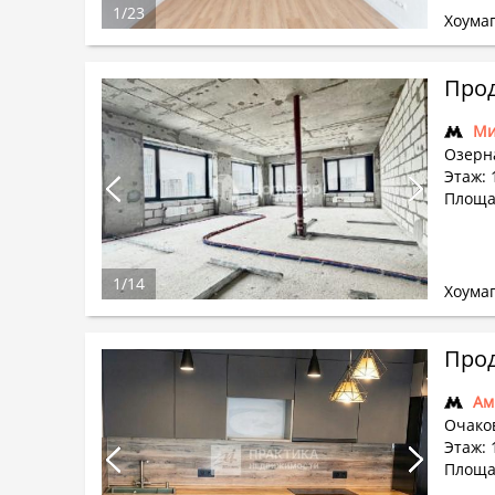
1
/
23
Хоума
Прод
Ми
Озерна
Этаж: 
Площад
1
/
14
Хоума
Прод
Ам
Очако
Этаж: 
Площа