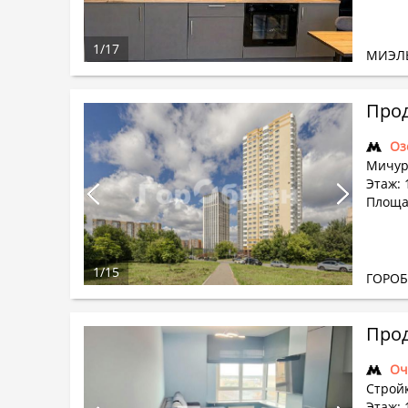
1
/
17
МИЭЛ
Прод
Оз
Мичур
Этаж: 
Площа
1
/
15
ГОРО
Прод
Оч
Строй
Этаж: 