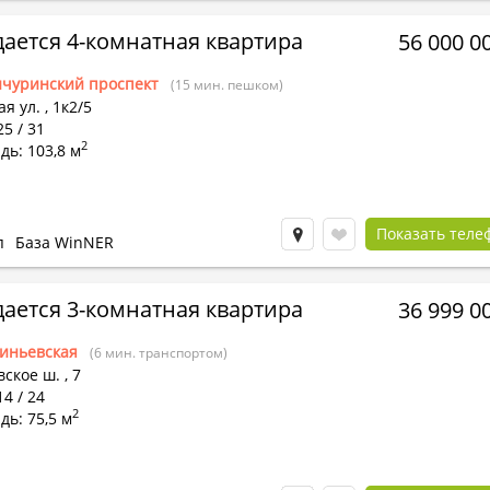
ается 4-комнатная квартира
56 000 0
чуринский проспект
(15 мин. пешком)
я ул.
,
1к2/5
25 / 31
2
ь: 103,8 м
Показать теле
п
База WinNER
ается 3-комнатная квартира
36 999 0
иньевская
(6 мин. транспортом)
вское ш.
,
7
14 / 24
2
ь: 75,5 м