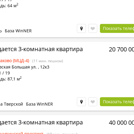
2
дь: 64 м
Показать теле
Ь
База WinNER
ается 3-комнатная квартира
20 700 0
аково (МЦД-4)
(11 мин. пешком)
вская Большая ул.
,
12к3
1 / 19
2
ь: 87,1 м
Показать теле
на Тверской
База WinNER
ается 3-комнатная квартира
40 000 0
чуринский проспект