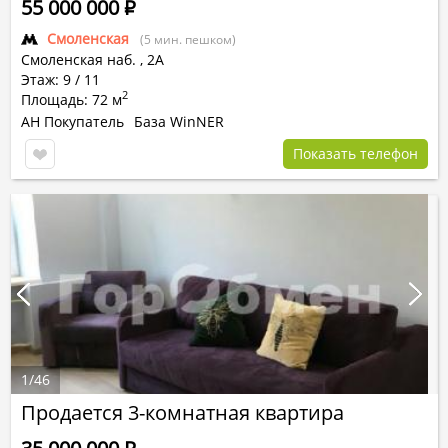
55 000 000
Р
Смоленская
(5 мин. пешком)
Смоленская наб.
,
2А
Этаж: 9 / 11
2
Площадь: 72 м
АН Покупатель
База WinNER
Показать телефон
1
/
46
Продается 3-комнатная квартира