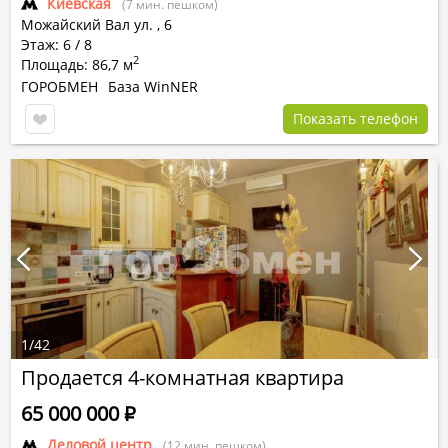
Киевская
(7 мин. пешком)
Можайский Вал ул.
,
6
Этаж: 6 / 8
2
Площадь: 86,7 м
ГОРОБМЕН
База WinNER
Показать телефон
1
/
42
Продается 4-комнатная квартира
65 000 000
Р
Деловой центр
(12 мин. пешком)