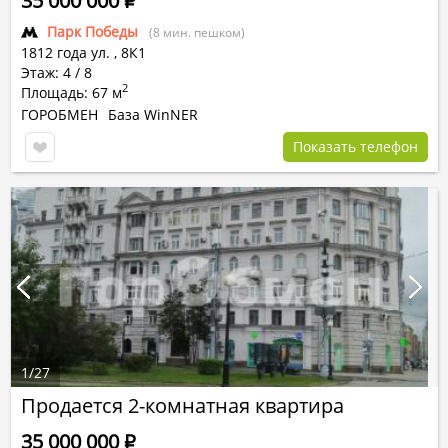
35 000 000
Р
Парк Победы
(8 мин. пешком)
1812 года ул.
,
8К1
Этаж: 4 / 8
2
Площадь: 67 м
ГОРОБМЕН
База WinNER
Показать телефон
1
/
27
Продается 2-комнатная квартира
35 000 000
Р