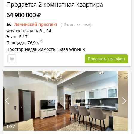
Продается 2-комнатная квартира
64 900 000
Р
Ленинский проспект
(13 мин. пешком)
Фрунзенская наб.
,
54
Этаж: 6 / 7
2
Площадь: 76,9 м
Простор-недвижимость
База WinNER
Показать телефон
1
/
37