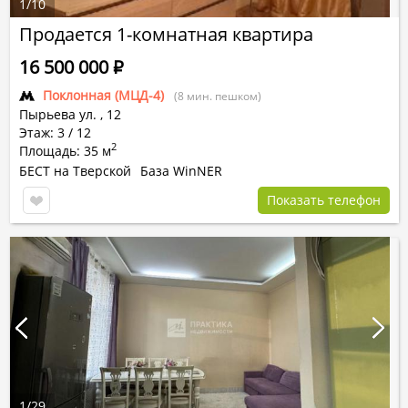
1
/
10
Продается 1-комнатная квартира
16 500 000
Р
Поклонная (МЦД-4)
(8 мин. пешком)
Пырьева ул.
,
12
Этаж: 3 / 12
2
Площадь: 35 м
БЕСТ на Тверской
База WinNER
Показать телефон
1
/
29