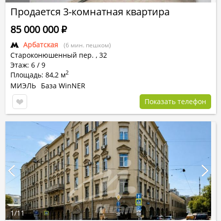
Продается 3-комнатная квартира
85 000 000
Р
Арбатская
(6 мин. пешком)
Староконюшенный пер.
,
32
Этаж: 6 / 9
2
Площадь: 84,2 м
МИЭЛЬ
База WinNER
Показать телефон
1
/
11