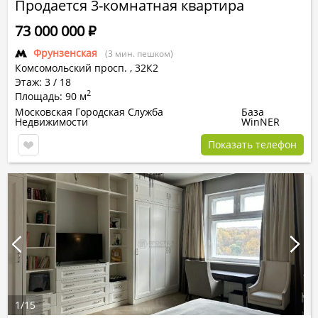
Продается 3-комнатная квартира
73 000 000
Р
Фрунзенская
(3 мин. пешком)
Комсомольский просп.
,
32К2
Этаж: 3 / 18
2
Площадь: 90 м
Московская Городская Служба
База
Недвижимости
WinNER
Показать телефон
1
/
15