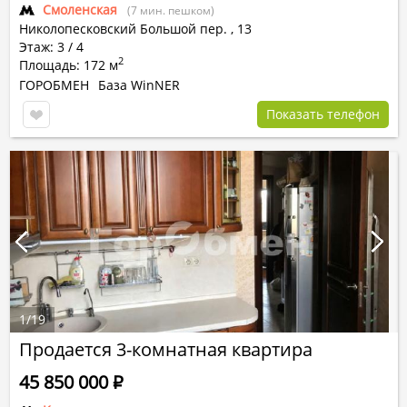
Смоленская
(7 мин. пешком)
Николопесковский Большой пер.
,
13
Этаж: 3 / 4
2
Площадь: 172 м
ГОРОБМЕН
База WinNER
Показать телефон
1
/
19
Продается 3-комнатная квартира
45 850 000
Р