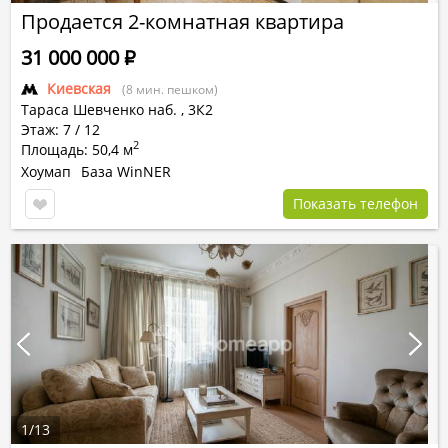
Продается 2-комнатная квартира
31 000 000
Р
Киевская
(8 мин. пешком)
Тараса Шевченко наб.
,
3К2
Этаж: 7 / 12
2
Площадь: 50,4 м
Хоумап
База WinNER
Показать телефон
1
/
13