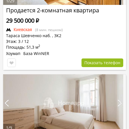
1
/
29
Продается 2-комнатная квартира
29 500 000
Р
Киевская
(8 мин. пешком)
Тараса Шевченко наб.
,
3К2
Этаж: 3 / 12
2
Площадь: 51,3 м
Хоумап
База WinNER
Показать телефон
1
/
9