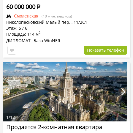
60 000 000
Р
Смоленская
(10 мин. пешком)
Николопесковский Малый пер.
,
11/2С1
Этаж: 5 / 6
2
Площадь: 114 м
ДИПЛОМАТ
База WinNER
Показать телефон
1
/
12
Продается 2-комнатная квартира