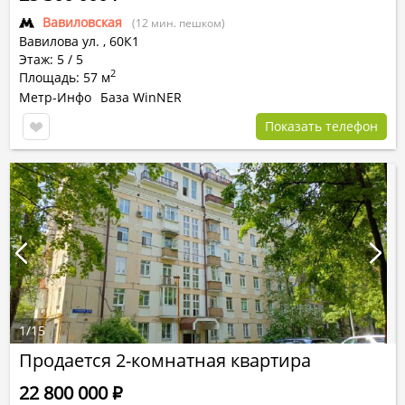
Вавиловская
(12 мин. пешком)
Вавилова ул.
,
60К1
Этаж: 5 / 5
2
Площадь: 57 м
Метр-Инфо
База WinNER
Показать телефон
1
/
15
Продается 2-комнатная квартира
22 800 000
Р