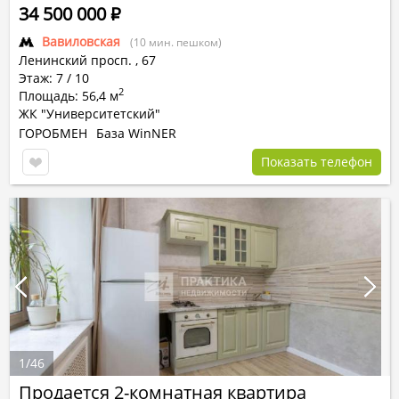
34 500 000
Р
Вавиловская
(10 мин. пешком)
Ленинский просп.
,
67
Этаж: 7 / 10
2
Площадь: 56,4 м
ЖК "Университетский"
ГОРОБМЕН
База WinNER
Показать телефон
1
/
46
Продается 2-комнатная квартира