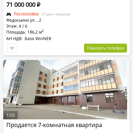
71 000 000
Р
Рассказовка
(7 мин. пешком)
Федосьино ул.
,
2
Этаж: 4 / 6
2
Площадь: 186,2 м
АН НДВ
База WinNER
Показать телефон
1
/
25
Продается 7-комнатная квартира