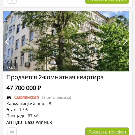
1
/
24
Продается 2-комнатная квартира
47 700 000
Р
Смоленская
(3 мин. пешком)
Карманицкий пер.
,
3
Этаж: 1 / 6
2
Площадь: 67 м
АН НДВ
База WinNER
Показать телефон