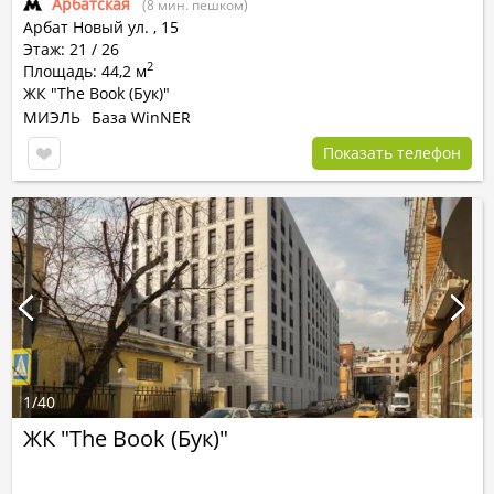
Арбатская
(8 мин. пешком)
Арбат Новый ул.
,
15
Этаж: 21 / 26
2
Площадь: 44,2 м
ЖК "The Book (Бук)"
МИЭЛЬ
База WinNER
Показать телефон
1
/
40
ЖК "The Book (Бук)"