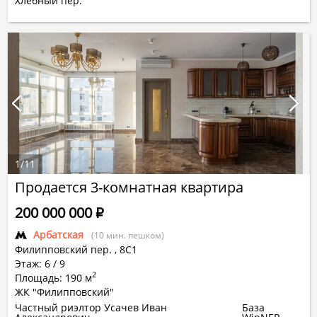
Хлебный пер.
1
/
11
Продается 3-комнатная квартира
200 000 000
Р
Арбатская
(10 мин. пешком)
Филипповский пер.
,
8С1
Этаж: 6 / 9
2
Площадь: 190 м
ЖК "Филипповский"
Частный риэлтор Усачев Иван
База