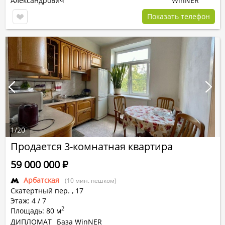
Александрович
WinNER
Показать телефон
1
/
20
Продается 3-комнатная квартира
59 000 000
Р
Арбатская
(10 мин. пешком)
Скатертный пер.
,
17
Этаж: 4 / 7
2
Площадь: 80 м
ДИПЛОМАТ
База WinNER