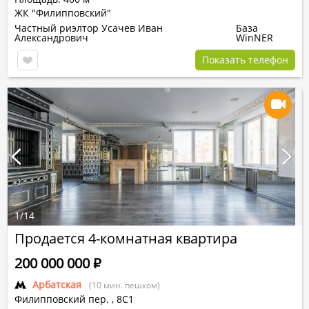
ЖК "Филипповский"
Частный риэлтор Усачев Иван
База
Александрович
WinNER
Показать телефон
1
/
14
Продается 4-комнатная квартира
200 000 000
Р
Арбатская
(10 мин. пешком)
Филипповский пер.
,
8С1