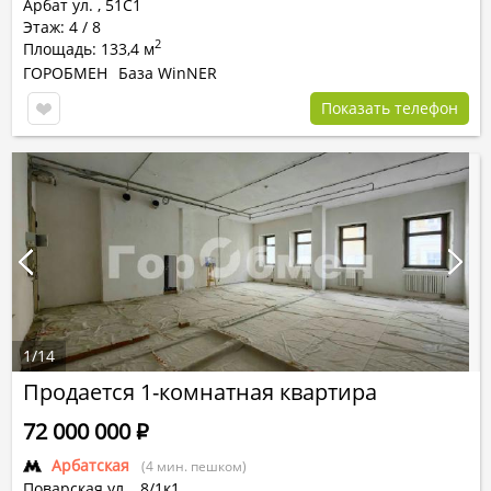
Арбат ул.
,
51С1
Этаж: 4 / 8
2
Площадь: 133,4 м
ГОРОБМЕН
База WinNER
Показать телефон
1
/
14
Продается 1-комнатная квартира
72 000 000
Р
Арбатская
(4 мин. пешком)
Поварская ул.
,
8/1к1