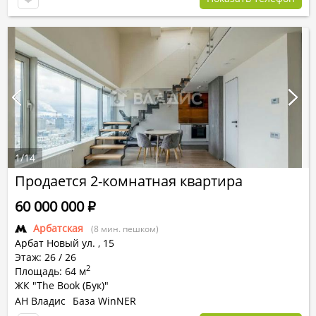
1
/
14
Продается 2-комнатная квартира
60 000 000
Р
Арбатская
(8 мин. пешком)
Арбат Новый ул.
,
15
Этаж: 26 / 26
2
Площадь: 64 м
ЖК "The Book (Бук)"
АН Владис
База WinNER