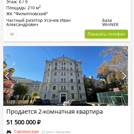
Этаж: 6 / 9
2
Площадь: 210 м
ЖК "Филипповский"
Частный риэлтор Усачев Иван
База
Александрович
WinNER
Показать телефон
1
/
29
Продается 2-комнатная квартира
51 500 000
Р
Смоленская
(2 мин. пешком)