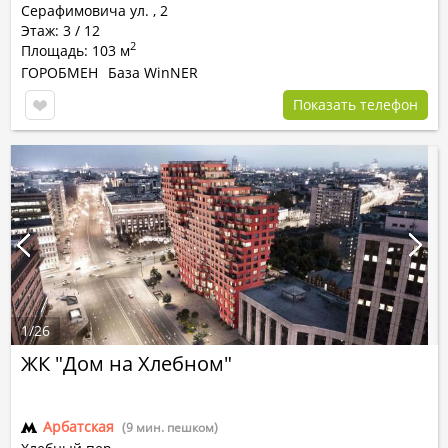
Серафимовича ул.
,
2
Этаж: 3 / 12
2
Площадь: 103 м
ГОРОБМЕН
База WinNER
Показать телефон
1
/
26
ЖК "Дом на Хлебном"
Арбатская
(9 мин. пешком)