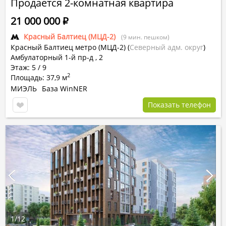
Продается 2-комнатная квартира
21 000 000
Р
Красный Балтиец (МЦД-2)
(9 мин. пешком)
Красный Балтиец метро (МЦД-2)
(
Северный адм. округ
)
Амбулаторный 1-й пр-д , 2
Этаж: 5 / 9
2
Площадь: 37,9 м
МИЭЛЬ
База WinNER
Показать телефон
1
/
12