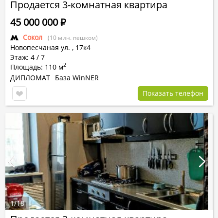
Продается 3-комнатная квартира
45 000 000
Р
Сокол
(10 мин. пешком)
Новопесчаная ул.
,
17к4
Этаж: 4 / 7
2
Площадь: 110 м
ДИПЛОМАТ
База WinNER
Показать телефон
1
/
18