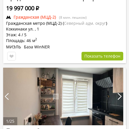
19 997 000
Р
Гражданская (МЦД-2)
(8 мин. пешком)
Гражданская метро (МЦД-2)
(
Северный адм. округ
)
Коккинаки ул. , 1
Этаж: 4 / 5
2
Площадь: 46 м
МИЭЛЬ
База WinNER
Показать телефон
1
/
25