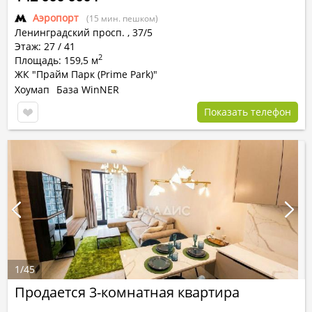
Аэропорт
(15 мин. пешком)
Ленинградский просп.
,
37/5
Этаж: 27 / 41
2
Площадь: 159,5 м
ЖК "Прайм Парк (Prime Park)"
Хоумап
База WinNER
Показать телефон
1
/
45
Продается 3-комнатная квартира