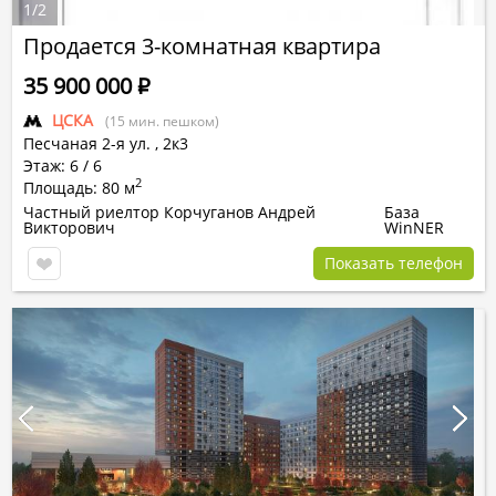
1
/
2
Продается 3-комнатная квартира
35 900 000
Р
ЦСКА
(15 мин. пешком)
Песчаная 2-я ул.
,
2к3
Этаж: 6 / 6
2
Площадь: 80 м
Частный риелтор Корчуганов Андрей
База
Викторович
WinNER
Показать телефон