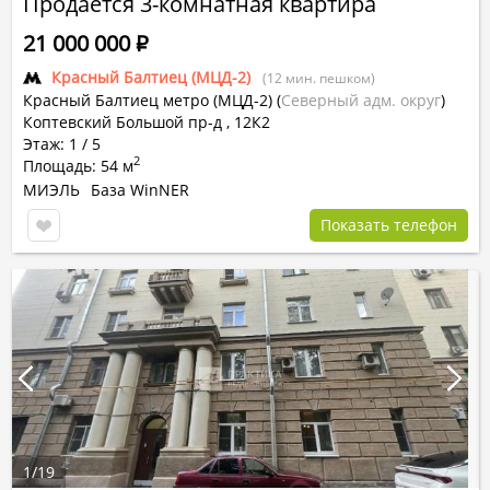
Продается 3-комнатная квартира
21 000 000
Р
Красный Балтиец (МЦД-2)
(12 мин. пешком)
Красный Балтиец метро (МЦД-2)
(
Северный адм. округ
)
Коптевский Большой пр-д , 12К2
Этаж: 1 / 5
2
Площадь: 54 м
МИЭЛЬ
База WinNER
Показать телефон
1
/
19