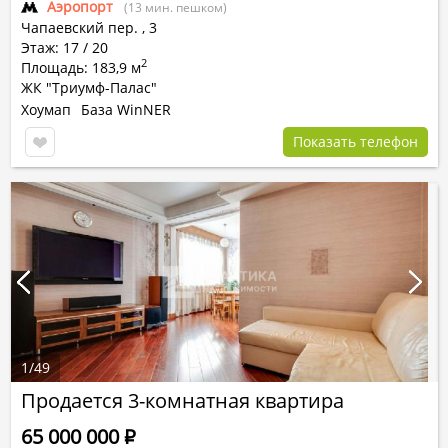
Аэропорт
(13 мин. пешком)
Чапаевский пер.
,
3
Этаж: 17 / 20
2
Площадь: 183,9 м
ЖК "Триумф-Палас"
Хоумап
База WinNER
Показать телефон
1
/
49
Продается 3-комнатная квартира
65 000 000
Р