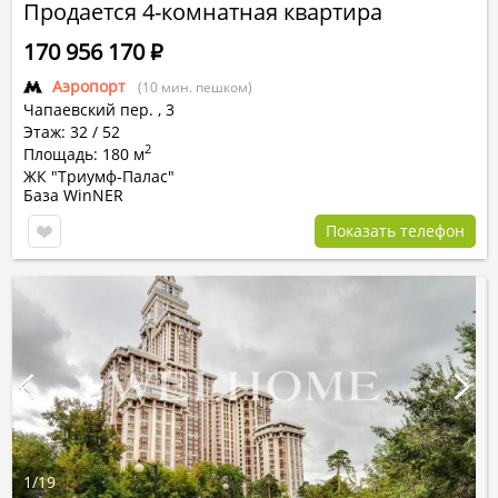
Продается 4-комнатная квартира
170 956 170
Р
Аэропорт
(10 мин. пешком)
Чапаевский пер.
,
3
Этаж: 32 / 52
2
Площадь: 180 м
ЖК "Триумф-Палас"
База WinNER
Показать телефон
1
/
19