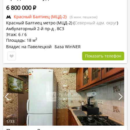
6 800 000
Р
Красный Балтиец (МЦД-2)
(6 мин. пешком)
Красный Балтиец метро (МЦД-2)
(
Северный адм. округ
)
Амбулаторный 2-й пр-д , 8С3
Этаж: 6 / 6
2
Площадь: 18 м
Владис на Павелецкой
База WinNER
Показать телефон
1
/
33