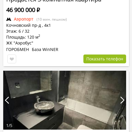
46 900 000
Р
Аэропорт
(10 мин. пешком)
Кочновский пр-д
,
4к1
Этаж: 6 / 32
2
Площадь: 120 м
ЖК "Аэробус"
ГОРОБМЕН
База WinNER
Показать телефон
1
/
5