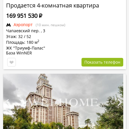
Продается 4-комнатная квартира
169 951 530
Р
Аэропорт
(10 мин. пешком)
Чапаевский пер.
,
3
Этаж: 32 / 52
2
Площадь: 180 м
ЖК "Триумф-Палас"
База WinNER
Показать телефон
1
/
19