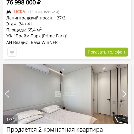
76 998 000
Р
ЦСКА
(11 мин. пешком)
Ленинградский просп.
,
37/3
Этаж: 34 / 41
2
Площадь: 65,4 м
ЖК "Прайм Парк (Prime Park)"
АН Владис
База WinNER
Показать телефон
1
/
31
Продается 2-комнатная квартира