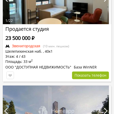
1
/
22
Продается студия
23 500 000
Р
Звенигородская
(10 мин. пешком)
Шелепихинская наб.
,
40к1
Этаж: 4 / 43
2
Площадь: 33 м
ООО "ДОСТУПНАЯ НЕДВИЖИМОСТЬ"
База WinNER
Показать телефон