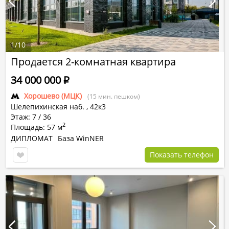
1
/
10
Продается 2-комнатная квартира
34 000 000
Р
Хорошево (МЦК)
(15 мин. пешком)
Шелепихинская наб.
,
42к3
Этаж: 7 / 36
2
Площадь: 57 м
ДИПЛОМАТ
База WinNER
Показать телефон