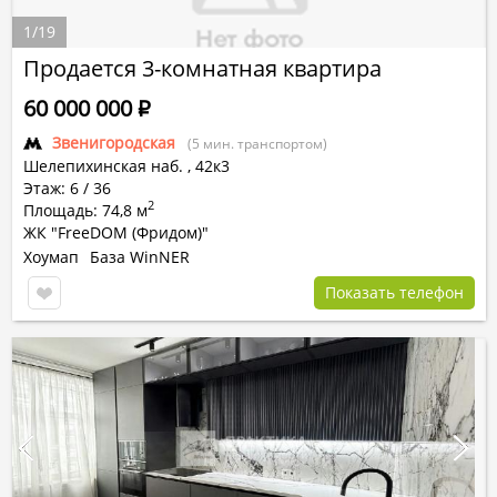
1
/
19
Продается 3-комнатная квартира
60 000 000
Р
Звенигородская
(5 мин. транспортом)
Шелепихинская наб.
,
42к3
Этаж: 6 / 36
2
Площадь: 74,8 м
ЖК "FreeDOM (Фридом)"
Хоумап
База WinNER
Показать телефон