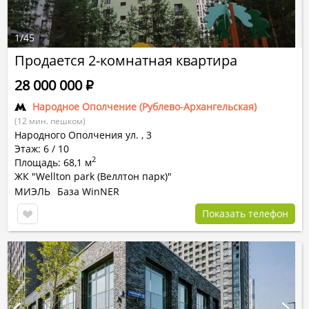
1
/
45
Продается 2-комнатная квартира
28 000 000
Р
Народное Ополчение (Рублево-Архангельская)
(12 мин. пешком)
Народного Ополчения ул.
,
3
Этаж: 6 / 10
2
Площадь: 68,1 м
ЖК "Wellton park (Веллтон парк)"
МИЭЛЬ
База WinNER
Показать телефон