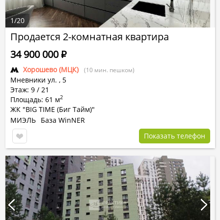
1
/
20
Продается 2-комнатная квартира
34 900 000
Р
Хорошево (МЦК)
(10 мин. пешком)
Мневники ул.
,
5
Этаж: 9 / 21
2
Площадь: 61 м
ЖК "BIG TIME (Биг Тайм)"
МИЭЛЬ
База WinNER
Показать телефон