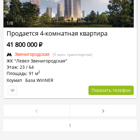
1
/
8
Продается 4-комнатная квартира
41 800 000
Р
Звенигородская
(5 мин. транспортом)
ЖК "Левел Звенигородская"
Этаж: 23 / 64
2
Площадь: 91 м
Хоумап
База WinNER
Показать телефон
1