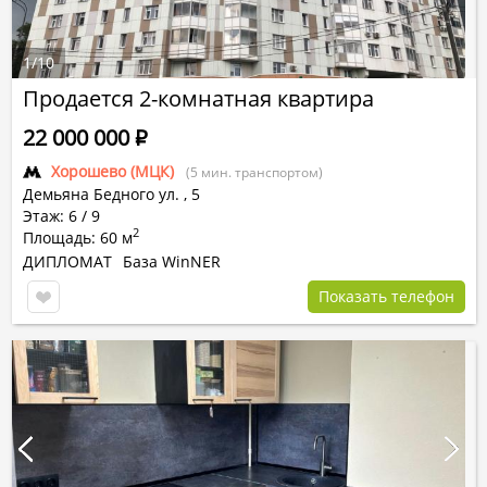
1
/
10
Продается 2-комнатная квартира
22 000 000
Р
Хорошево (МЦК)
(5 мин. транспортом)
Демьяна Бедного ул.
,
5
Этаж: 6 / 9
2
Площадь: 60 м
ДИПЛОМАТ
База WinNER
Показать телефон