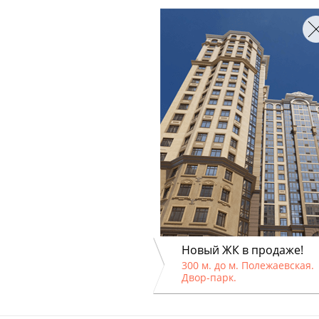
Новый ЖК в продаже!
300 м. до м. Полежаевская.
Двор-парк.