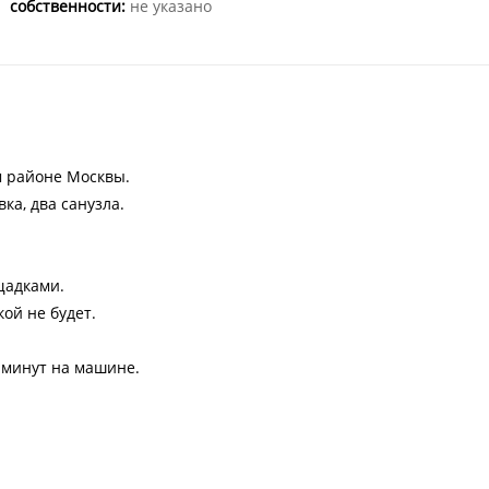
собственности:
не указано
м рaйонe Mocквы.
ка, два cанузлa.
щадками.
ой не будет.
 минут на машине.