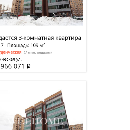
дается 3-комнатная квартира
2
 7
Площадь: 109 м
уденческая
(7 мин. пешком)
нческая ул.
 966 071
Р