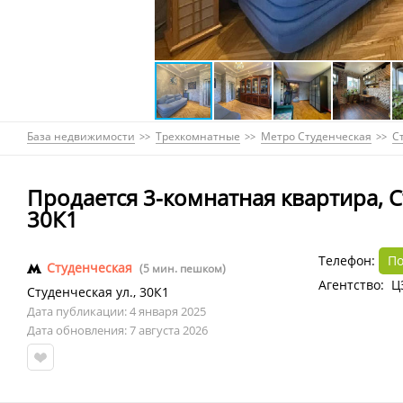
База недвижимости
Трехкомнатные
Метро Студенческая
С
Продается 3-комнатная квартира, С
30К1
Телефон:
По
Студенческая
(5 мин. пешком)
Агентство: 
Студенческая ул.
,
30К1
Дата публикации: 4 января 2025
Дата обновления: 7 августа 2026