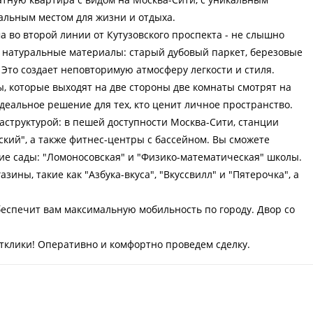
альным местом для жизни и отдыха.
а во второй линии от Кутузовского проспекта - не слышно
и натуральные материалы: старый дубовый паркет, березовые
 Это создает неповторимую атмосферу легкости и стиля.
 которые выходят на две стороны две комнаты смотрят на
 идеальное решение для тех, кто ценит личное пространство.
аструктурой: в пешей доступности Москва-Сити, станции
ский", а также фитнес-центры с бассейном. Вы сможете
ие сады: "Ломоносовская" и "Физико-математическая" школы.
ины, такие как "Азбука-вкуса", "Вкуссвилл" и "Пятерочка", а
беспечит вам максимальную мобильность по городу. Двор со
отклики! Оперативно и комфортно проведем сделку.