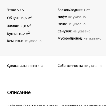
Этаж:
5 / 5
Балкон/лоджия:
нет
Лифт:
не указано
2
Общая:
75,6 м
Окна:
не указано
2
Жилая:
50,8 м
Санузел:
не указано
2
Кухня:
10,2 м
Мусоропровод:
не указано
Комнаты:
не указано
Сделка:
альтернатива
Собственность:
не указано
Описание
Добротный дом в сердце столицы! Великолепная трёхкомна