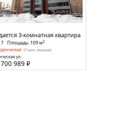
дается 3-комнатная квартира
2
 7
Площадь: 109 м
уденческая
(7 мин. пешком)
нческая ул.
 700 989
Р