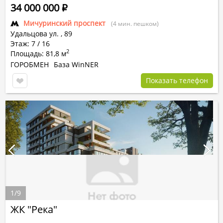
34 000 000
Р
Мичуринский проспект
(4 мин. пешком)
Удальцова ул.
,
89
Этаж: 7 / 16
2
Площадь: 81,8 м
ГОРОБМЕН
База WinNER
Показать телефон
1
/
9
ЖК "Река"