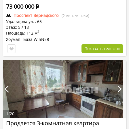
73 000 000
Р
Проспект Вернадского
(2 мин. пешком)
Удальцова ул.
,
65
Этаж: 5 / 18
2
Площадь: 112 м
Хоумап
База WinNER
Показать телефон
1
/
20
Продается 3-комнатная квартира