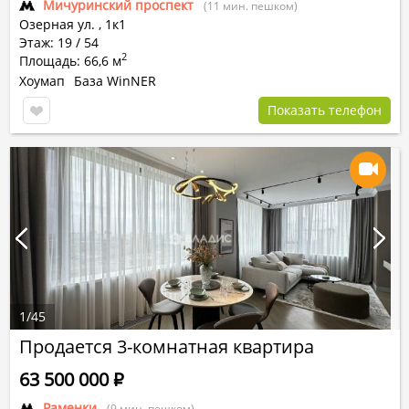
Мичуринский проспект
(11 мин. пешком)
Озерная ул.
,
1к1
Этаж: 19 / 54
2
Площадь: 66,6 м
Хоумап
База WinNER
Показать телефон
1
/
45
Продается 3-комнатная квартира
63 500 000
Р
Раменки
(9 мин. пешком)