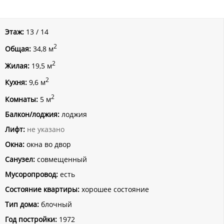
Этаж:
13 / 14
2
Общая:
34,8 м
2
Жилая:
19,5 м
2
Кухня:
9,6 м
2
Комнаты:
5 м
Балкон/лоджия:
лоджия
Лифт:
не указано
Окна:
окна во двор
Санузел:
совмещенный
Мусоропровод:
есть
Состояние квартиры:
хорошее состояние
Тип дома:
блочный
Год постройки:
1972