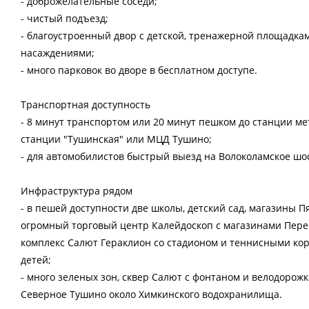
- доброжелательные соседи;
- чистый подъезд;
- благоустроенный двор с детской, тренажерной площадка
насаждениями;
- много парковок во дворе в бесплатном доступе.
Транспортная доступность
- 8 минут транспортом или 20 минут пешком до станции мет
станции "Тушинская" или МЦД Тушино;
- для автомобилистов быстрый выезд на Волоколамское шо
Инфраструктура рядом
- в пешей доступности две школы, детский сад, магазины П
огромный торговый центр Калейдоскоп с магазинами Перек
комплекс Салют Гераклион со стадионом и теннисными кор
детей;
- много зеленых зон, сквер Салют с фонтаном и велодорожк
Северное Тушино около Химкинского водохранилища.