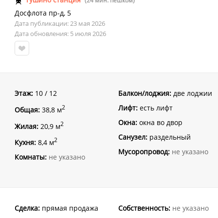
(24 мин. пешком)
Досфлота пр-д
,
5
Дата публикации: 23 мая 2026
Дата обновления: 5 июля 2026
Этаж:
10 / 12
Балкон/лоджия:
две лоджии
Лифт:
есть лифт
2
Общая:
38,8 м
Окна:
окна во двор
2
Жилая:
20,9 м
Санузел:
раздельный
2
Кухня:
8,4 м
Мусоропровод:
не указано
Комнаты:
не указано
Сделка:
прямая продажа
Собственность:
не указано