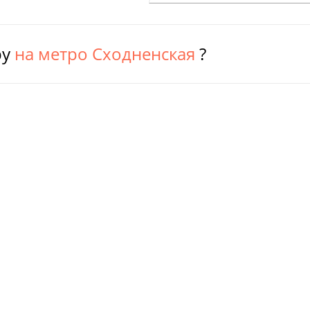
ру
на метро Сходненская
?