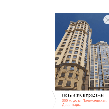
Новый ЖК в продаже!
300 м. до м. Полежаевская.
Двор-парк.