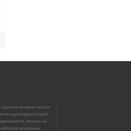
 крупный интернет-портал
лной и достоверной базой
едвижимости. Именно на
найти все актуальные