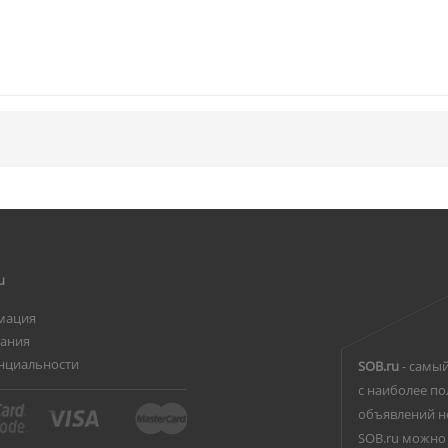
u
мация
вания
нциальности
SOB.ru
- самый
с наиболее по
объявлений н
SOB.ru можно 