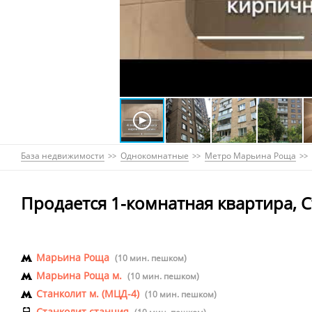
База недвижимости
Однокомнатные
Метро Марьина Роща
Продается 1-комнатная квартира, С
Марьина Роща
(10 мин. пешком)
Марьина Роща м.
(10 мин. пешком)
Станколит м. (МЦД-4)
(10 мин. пешком)
Станколит станция