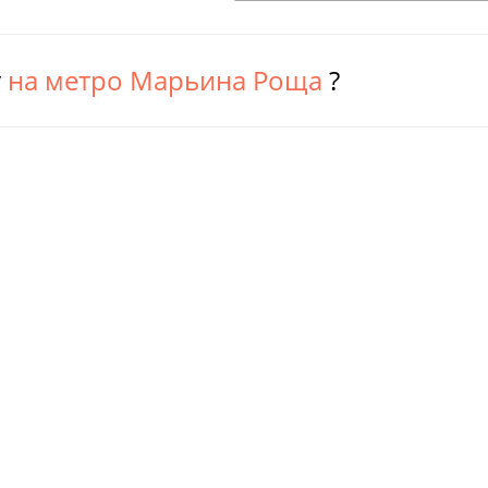
у
на метро Марьина Роща
?