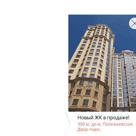
Новый ЖК в продаже!
300 м. до м. Полежаевская.
Двор-парк.