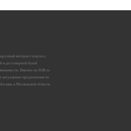
 крупный интернет-портал с
й и достоверной базой
вижимости. Именно на SOB.ru
е актуальные предложения по
осквы и Московской области.