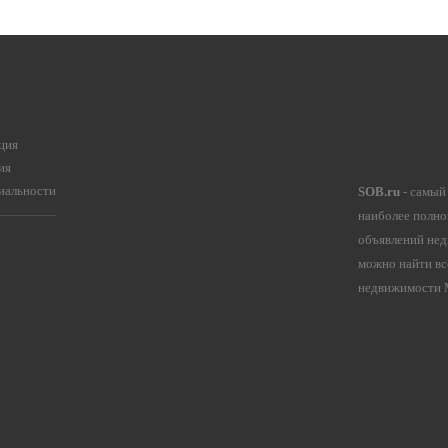
ция
ия
иальности
SOB.ru
- самый
наиболее полно
объявлений нед
можно найти вс
недвижимости М