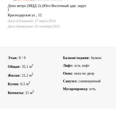
Депо метро (МЦД-2)
(
Юго-Восточный адм. округ
)
Краснодарская ул., 12
Дата публикации: 27 марта 2024
Дата обновления: 20 сентября 2025
Этаж:
8 / 9
Балкон/лоджия:
балкон
2
Лифт:
есть лифт
Общая:
35,1 м
Окна:
окна во двор
2
Жилая:
21,2 м
Санузел:
совмещенный
2
Кухня:
6,5 м
Мусоропровод:
есть
2
Комнаты:
21 м