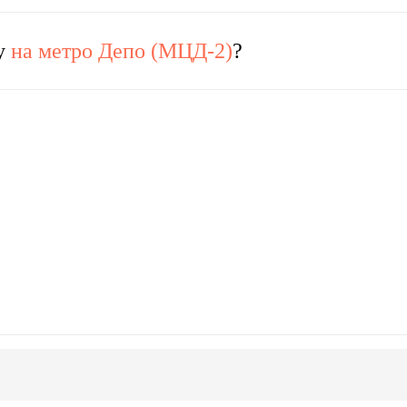
ру
на метро Депо (МЦД-2)
?