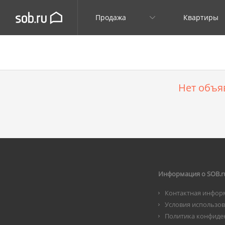
Продажа
Квартиры
Нет объя
Информация о SOB.r
Контактная инфор
Условия использо
Политика конфиде