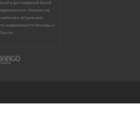
лной и достоверной базой
едвижимости. Именно на
найти все актуальные
по недвижимости Москвы и
бласти.