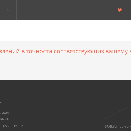
влений в точности соответствующих вашему з
u
мация
вания
нциальности
SOB.ru
- самый