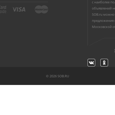
с наиболее по
объявлений н
SOB.ru можно 
предложения 
Московской о
©
2026 SOB.RU