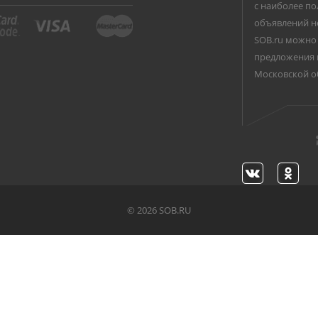
с наиболее по
объявлений н
SOB.ru можно 
предложения 
Московской о
©
2026 SOB.RU