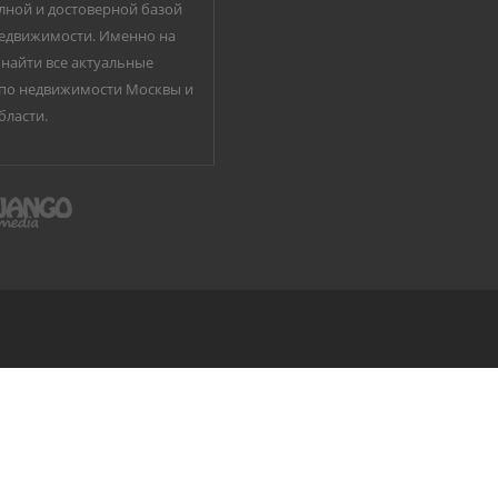
лной и достоверной базой
едвижимости. Именно на
найти все актуальные
по недвижимости Москвы и
бласти.