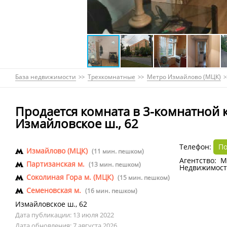
База недвижимости
Трехкомнатные
Метро Измайлово (МЦК)
Продается комната в 3-комнатной 
Измайловское ш., 62
Телефон:
По
Измайлово (МЦК)
(11 мин. пешком)
Агентство: М
Партизанская м.
(13 мин. пешком)
Недвижимост
Соколиная Гора м. (МЦК)
(15 мин. пешком)
Семеновская м.
(16 мин. пешком)
Измайловское ш.
,
62
Дата публикации: 13 июля 2022
Дата обновления: 7 августа 2026