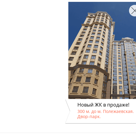
Новый ЖК в продаже!
300 м. до м. Полежаевская.
Двор-парк.