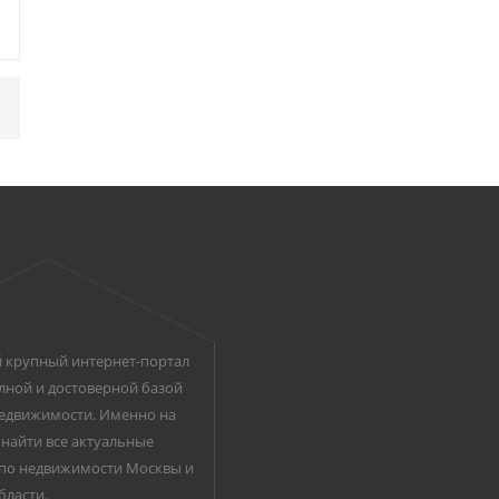
 крупный интернет-портал
лной и достоверной базой
едвижимости. Именно на
найти все актуальные
по недвижимости Москвы и
бласти.