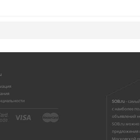
u
мация
вания
нциальности
SOB.ru
- самый
с наиболее по
объявлений н
SOB.ru можно 
предложения 
Московской о