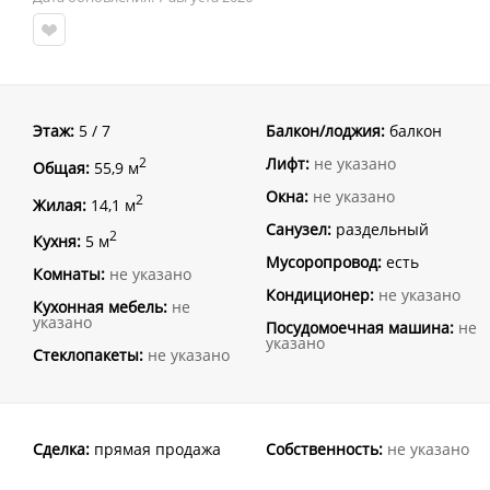
Этаж:
5 / 7
Балкон/лоджия:
балкон
Лифт:
не указано
2
Общая:
55,9 м
Окна:
не указано
2
Жилая:
14,1 м
Санузел:
раздельный
2
Кухня:
5 м
Мусоропровод:
есть
Комнаты:
не указано
Кондиционер:
не указано
Кухонная мебель:
не
указано
Посудомоечная машина:
не
указано
Стеклопакеты:
не указано
Сделка:
прямая продажа
Собственность:
не указано