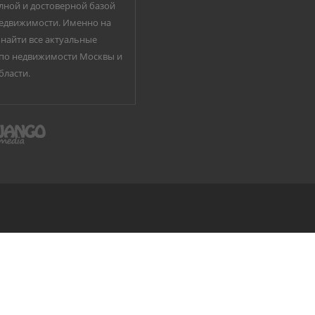
лной и достоверной базой
едвижимости. Именно на
найти все актуальные
по недвижимости Москвы и
бласти.