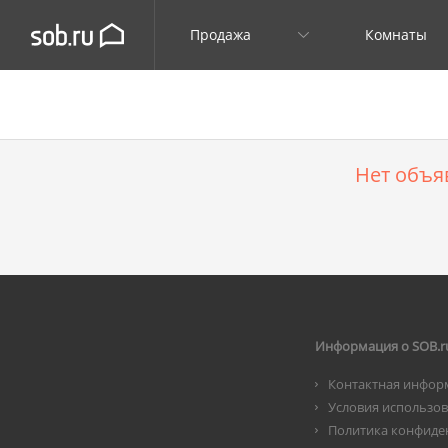
Продажа
Комнаты
Нет объя
Информация о SOB.r
Контактная инфор
Условия использо
Политика конфиде