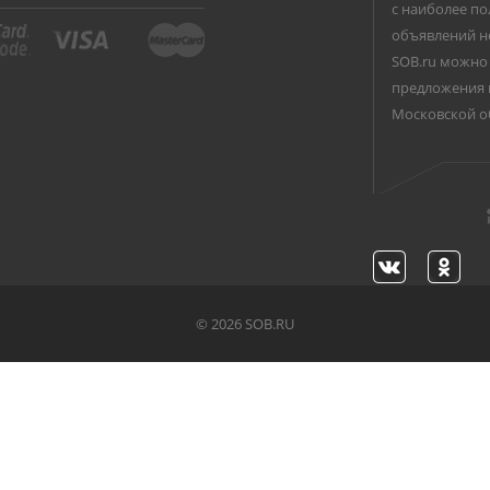
с наиболее по
объявлений н
SOB.ru можно 
предложения 
Московской о
©
2026 SOB.RU