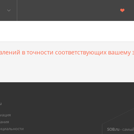
влений в точности соответствующих вашему з
u
мация
вания
нциальности
SOB.ru
- самый