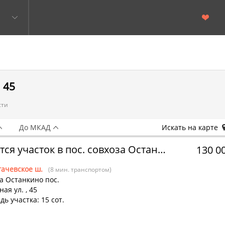
 45
сти
До МКАД
Искать на карте
Сдается участок в пос. совхоза Останкино
130 0
гачевское ш.
(8 мин. транспортом)
а Останкино пос.
ная ул.
,
45
ь участка: 15 сот.