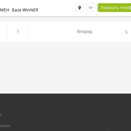
Показать теле
БМЕН
База WinNER
1
Вперед
u
мация