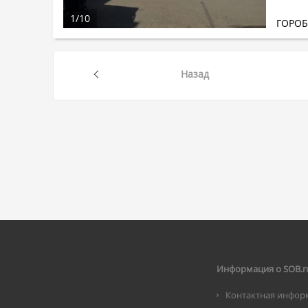
1
/
10
ГОРО
Назад
Информация о SOB.r
Контактная инфор