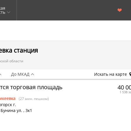
кая
сть
евка станция
вской области
До МКАД
Искать на карте
тся торговая площадь
40 0
1 538 з
икеевка
(27 мин. пешком)
горск г.
Бунина ул.
,
3к1