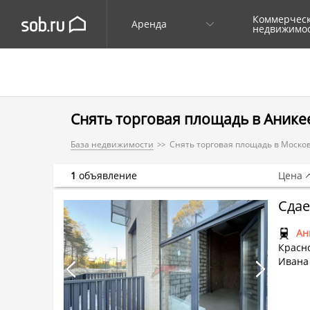
Коммерчес
Аренда
недвижимо
Снять торговая площадь в Анике
База недвижимости
Снять торговая площадь в Моско
1
объявление
Цена
Сдае
Ан
Красно
Ивана 