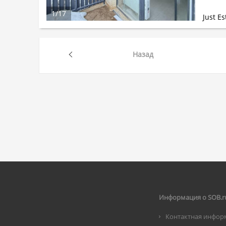
1
/
17
Just Es
Назад
Информация о SOB.r
Контактная инфор