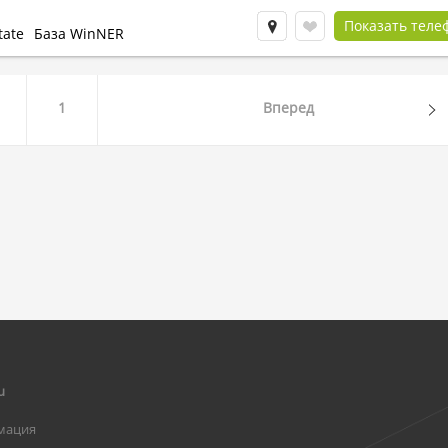
Показать теле
tate
База WinNER
1
Вперед
u
мация