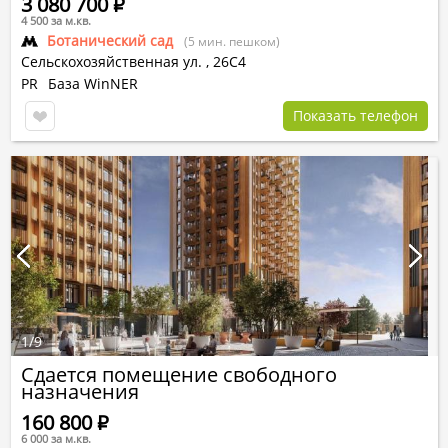
3 080 700
Р
4 500 за м.кв.
Ботанический сад
(5 мин. пешком)
Сельскохозяйственная ул.
,
26С4
PR
База WinNER
Показать телефон
1
/
9
Сдается помещение свободного
назначения
160 800
Р
6 000 за м.кв.