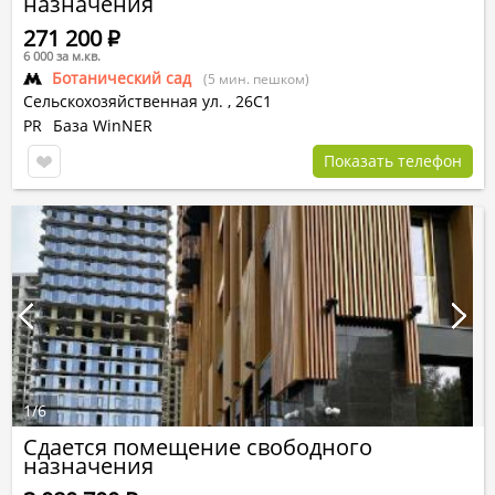
назначения
271 200
Р
6 000 за м.кв.
Ботанический сад
(5 мин. пешком)
Сельскохозяйственная ул.
,
26С1
PR
База WinNER
Показать телефон
1
/
6
Сдается помещение свободного
назначения