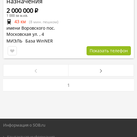
назначения
2 000 000
Р
1 000 за м.кв.
43 км
(8 мин. пешком)
имени Воровского пос.
Московская ул.
,
4
МИЭЛЬ
База WinNER
Показать телефон
1
Информация о SOB.ru
Контактная информация