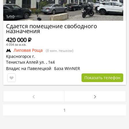
1
/
10
Сдается помещение свободного
назначения
420 000
Р
4 054 за м.кв.
Липовая Роща
(8 мин. пешком)
Красногорск г.
Тенистых Аллей ул.
,
1к4
Владис на Павелецкой
База WinNER
Показать телефон
1